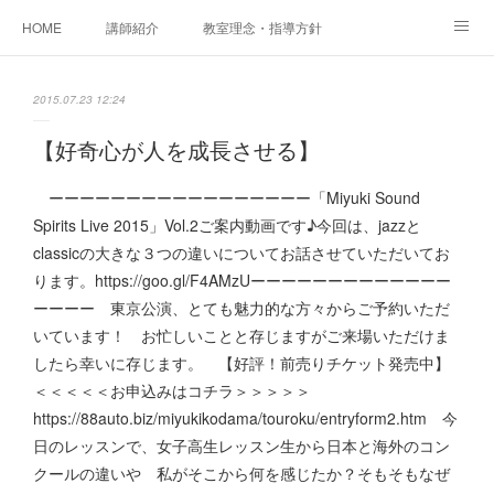
HOME
講師紹介
教室理念・指導方針
アカデミアInstagram
レッスン実績＆レッスン生の声
2015.07.23 12:24
レッスンメニュー
アメブロ
書籍
【好奇心が人を成長させる】
ご相談・体験レッスンお申し込み
アクセス
演奏スケジュール
ーーーーーーーーーーーーーーーーー「Miyuki Sound
Spirits Live 2015」Vol.2ご案内動画です♪今回は、jazzと
classicの大きな３つの違いについてお話させていただいてお
ります。https://goo.gl/F4AMzUーーーーーーーーーーーーー
ーーーー 東京公演、とても魅力的な方々からご予約いただ
いています！ お忙しいことと存じますがご来場いただけま
したら幸いに存じます。 【好評！前売りチケット発売中】
＜＜＜＜＜お申込みはコチラ＞＞＞＞＞
https://88auto.biz/miyukikodama/touroku/entryform2.htm 今
日のレッスンで、女子高生レッスン生から日本と海外のコン
クールの違いや 私がそこから何を感じたか？そもそもなぜ