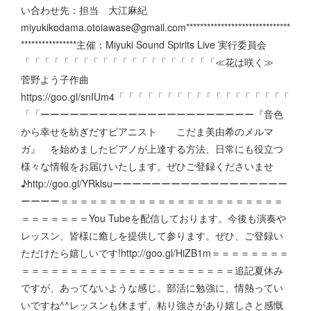
い合わせ先：担当 大江麻紀
miyukikodama.otoiawase@gmail.com******************************
****************主催：Miyuki Sound Spirits Live 実行委員会
「「「「「「「「「「「「「「「「「「「「≪花は咲く≫
菅野よう子作曲
https://goo.gl/snIUm4「「「「「「「「「「「「「「「「「「
「「ーーーーーーーーーーーーーーーーーーーーーー『音色
から幸せを紡ぎだすピアニスト こだま美由希のメルマ
ガ』 を始めましたピアノが上達する方法、日常にも役立つ
様々な情報をお届けいたします。ぜひご登録くださいませ
♪http://goo.gl/YRklsuーーーーーーーーーーーーーーーーーー
ーーーー＝＝＝＝＝＝＝＝＝＝＝＝＝＝＝＝＝＝＝＝＝＝＝
＝＝＝＝＝＝＝You Tubeを配信しております。今後も演奏や
レッスン、皆様に癒しを提供して参ります。ぜひ、ご登録い
ただけたら嬉しいです!http://goo.gl/HiZB1m＝＝＝＝＝＝＝＝
＝＝＝＝＝＝＝＝＝＝＝＝＝＝＝＝＝＝＝＝＝＝追記夏休み
ですが、あってないような感じ。部活に勉強に、情熱ってい
いですね^^レッスンも休まず、粘り強さがあり嬉しさと感慨