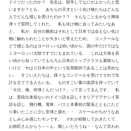
ドイツだったのか？ 先生は、留学してなにがよかったと思
いますか？とも。 あちらの天才という化け物たちはどんな
人でどんな感じを受けたのか？？ そんなことをかなり興味
津々で質問してくれた。 私も化け物に会ってみたいなあ
と。 私が、自分の腕前はそれとして日本では会えない化け
物に触れられたことが大きいと答えたため。 コンクールな
どで感じるのはヨーロッパは幼い頃から、国の中だけではな
くヨーロッパ大陸ですでにもまれている。 これは大海を若
い頃から知っていてもちろん日本のトップクラスも素晴らし
いけど やはり日本の中という近視眼的であることは否めな
い。 すごい人たちは、様々なコンクールを受けてそれで生
計を立ててる人もいる。 ものすごい量の楽譜を持っていて
「今日、俺、何弾くんだっけ？」って言ってるんです。 私
は、普段出来損ないのドイツ語を話しイタリアでアヤシイ英
語を話し 飛行機、電車、バスと本番前の緊張とともにたど
り着いたことに少し安堵と疲れ・・ スケールがちがうなあ
としみじみ感じたモンです。 それが経験しておきたくて、
お師匠さんからう～～ん、難しいだろうね・・なんて言われ