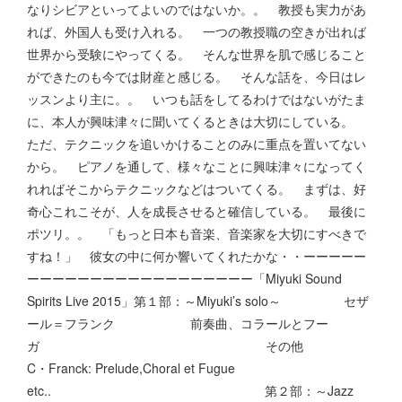
なりシビアといってよいのではないか。。 教授も実力があ
れば、外国人も受け入れる。 一つの教授職の空きが出れば
世界から受験にやってくる。 そんな世界を肌で感じること
ができたのも今では財産と感じる。 そんな話を、今日はレ
ッスンより主に。。 いつも話をしてるわけではないがたま
に、本人が興味津々に聞いてくるときは大切にしている。
ただ、テクニックを追いかけることのみに重点を置いてない
から。 ピアノを通して、様々なことに興味津々になってく
れればそこからテクニックなどはついてくる。 まずは、好
奇心これこそが、人を成長させると確信している。 最後に
ポツリ。。 「もっと日本も音楽、音楽家を大切にすべきで
すね！」 彼女の中に何か響いてくれたかな・・ーーーーー
ーーーーーーーーーーーーーーーーーー「Miyuki Sound
Spirits Live 2015」第１部：～Miyuki’s solo～ セザ
ール＝フランク 前奏曲、コラールとフー
ガ その他
C・Franck: Prelude,Choral et Fugue
etc.. 第２部：～Jazz