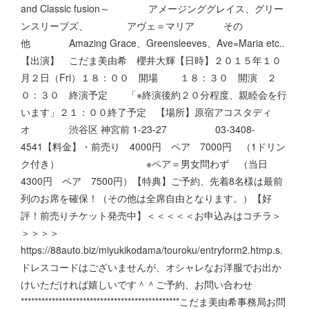
and Classic fusion～ アメージンググレイス、グリー
ンスリーブズ、 アヴェ＝マリア その
他 Amazing Grace、Greensleeves、Ave=Maria etc..
【出演】 こだま美由希 櫻井大輝【日時】２０１５年１０
月２日（Fri）１８：００ 開場 １８：３０ 開演 ２
０：３０ 終演予定 「※終演後約２０分程度、親睦会を行
います」２１：００終了予定 【場所】原宿アコスタディ
オ 渋谷区 神宮前 1-23-27 03-3408-
4541【料金】・前売り 4000円 ペア 7000円 （1ドリン
ク付き） ※ペア＝男女問わず （当日
4300円 ペア 7500円）【特典】ご予約、先着8名様は最前
列のお席を確保！（その他は全席自由となります。）【好
評！前売りチケット発売中】＜＜＜＜＜お申込みはコチラ＞
＞＞＞＞
https://88auto.biz/miyukikodama/touroku/entryform2.htmp.s.
ドレスコードはございませんが、オシャレなお洋服でお出か
けいただければ嬉しいです＾＾ご予約、お問い合わせ
**********************************************こだま美由希事務局お問