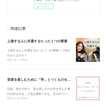
フォロー
関連記事
上達する人に共通するたった１つの要素
上達する人に共通するたった１つの要素って何か
わかりますか？
2021.02.11 09:30
音楽を楽しむために「学」とつくものを学べ！
以前、何かの本で「音を楽しむのは学を学んだ者
のみ許される」と昔は東欧？かな、言われてい…
2021.01.25 09:30