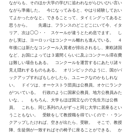
ながらも、そのほか大学の学びに追われながらひいひい言い
ながら準備した。 今になってみると、やはり経験しておい
てよかったかなと。できることって、タイミングってあると
思うから。 先週は、フランスのどこどこにいて今、イタ
リア、次は◯◯・・ スケールが違うとため息でます。 し
かし実は、ヨーロッパはコンクール離れも進んでいる。 ４
年後には新たなコンクール入賞者が排出されるし、東欧諸国
など、お国によっては３週間くらいに及ぶコンクール滞在費
は難しい場合もある。 コンクールを運営するにあたり諸々
見え隠れするものもある。 オリンピックのように、国がバ
ックアップすればもしかしたら、ユニークなのかもしれな
い。 ドイツは、オーケストラ団員は公務員。オケにランク
がついている。 行政のように国家公務員、地方公務員みた
いな。。 もちろん、大学もほぼ国立なので先生方は公務
員。 これも、同じ系列の人がずっと同じ大学に居座るとい
うこともない。 受験をして教授職を得ていくので・・ラン
クアップしたければ、空きが出たら、受験。 そこで、教授
陣、生徒側が一致すればその椅子に座ることができる。 か