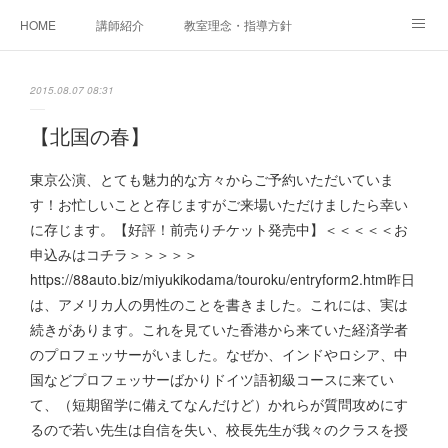
HOME
講師紹介
教室理念・指導方針
アカデミアInstagram
レッスン実績＆レッスン生の声
2015.08.07 08:31
レッスンメニュー
アメブロ
書籍
【北国の春】
ご相談・体験レッスンお申し込み
アクセス
演奏スケジュール
東京公演、とても魅力的な方々からご予約いただいていま
す！お忙しいことと存じますがご来場いただけましたら幸い
に存じます。【好評！前売りチケット発売中】＜＜＜＜＜お
申込みはコチラ＞＞＞＞＞
https://88auto.biz/miyukikodama/touroku/entryform2.htm昨日
は、アメリカ人の男性のことを書きました。これには、実は
続きがあります。これを見ていた香港から来ていた経済学者
のプロフェッサーがいました。なぜか、インドやロシア、中
国などプロフェッサーばかりドイツ語初級コースに来てい
て、（短期留学に備えてなんだけど）かれらが質問攻めにす
るので若い先生は自信を失い、校長先生が我々のクラスを授