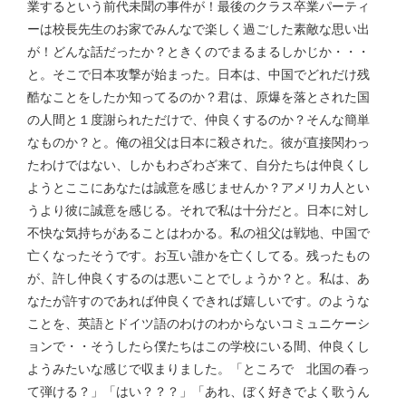
業するという前代未聞の事件が！最後のクラス卒業パーティ
ーは校長先生のお家でみんなで楽しく過ごした素敵な思い出
が！どんな話だったか？ときくのでまるまるしかじか・・・
と。そこで日本攻撃が始まった。日本は、中国でどれだけ残
酷なことをしたか知ってるのか？君は、原爆を落とされた国
の人間と１度謝られただけで、仲良くするのか？そんな簡単
なものか？と。俺の祖父は日本に殺された。彼が直接関わっ
たわけではない、しかもわざわざ来て、自分たちは仲良くし
ようとここにあなたは誠意を感じませんか？アメリカ人とい
うより彼に誠意を感じる。それで私は十分だと。日本に対し
不快な気持ちがあることはわかる。私の祖父は戦地、中国で
亡くなったそうです。お互い誰かを亡くしてる。残ったもの
が、許し仲良くするのは悪いことでしょうか？と。私は、あ
なたが許すのであれば仲良くできれば嬉しいです。のような
ことを、英語とドイツ語のわけのわからないコミュニケーシ
ョンで・・そうしたら僕たちはこの学校にいる間、仲良くし
ようみたいな感じで収まりました。「ところで 北国の春っ
て弾ける？」「はい？？？」「あれ、ぼく好きでよく歌うん