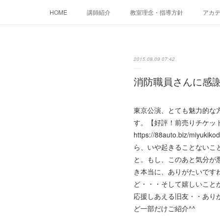
HOME
講師紹介
教室理念・指導方針
アカデミ
2015.08.09 07:42
消防職員さんに感
東京公演、とても魅力的な
す。【好評！前売りチケッ
https://88auto.biz
ら、いや起きることないこ
と。もし、このあと気分が
き本当に、ありがたいです
ど・・・そして嬉しいこと
応援しあえる旧友・・あり
ど一部だけご紹介^^