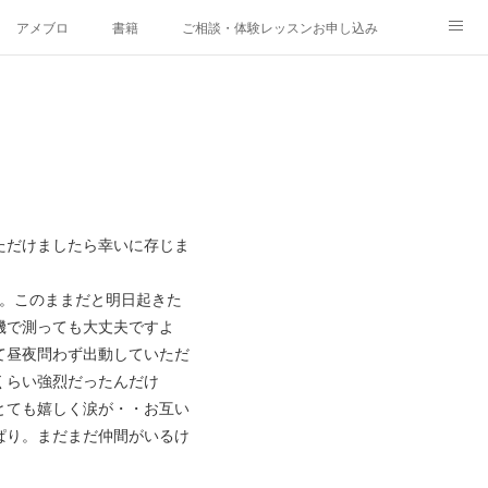
アメブロ
書籍
ご相談・体験レッスンお申し込み
ただけましたら幸いに存じま
脱衣場に充満。このままだと明日起きた
機で測っても大丈夫ですよ
て昼夜問わず出動していただ
くらい強烈だったんだけ
とても嬉しく涙が・・お互い
ぱり。まだまだ仲間がいるけ