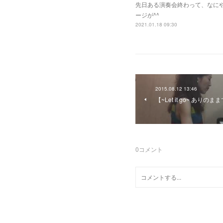
先日ある演奏会終わって、なに
ージが^^
2021.01.18 09:30
2015.08.12 13:46
【~Let it go~ ありのま
0
コメント