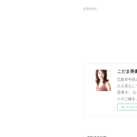
音楽
(
463
)
こだま美
広島市中区
人も安心し
思考力」 
とのご縁を
フォロ