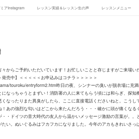
アInstagram
レッスン実績＆レッスン生の声
レッスンメニュー
アクセス
演奏スケジュール
謝
方々からご予約いただいています！お忙しいことと存じますがご来場い
ト発売中】＜＜＜＜＜お申込みはコチラ＞＞＞＞＞
/miyukikodama/touroku/entryform2.htm昨日の夜、シンナーの臭いが
とになっちゃうとまずい！消防署の人に来てもらう頃には和らぎ、探知
悪くなったりまた異臭がしたら、ここに直接電話くださいねと。こうし
ね！あの強烈な匂いはどこから来たんだろう・・・確かに頭が痛くなる
が・・ドイツの音大時代の友人から温かいメッセージ激励の言葉が。。
がたい。ぬいぐるみはフカフカになりました。今年のアカもきれいさっ