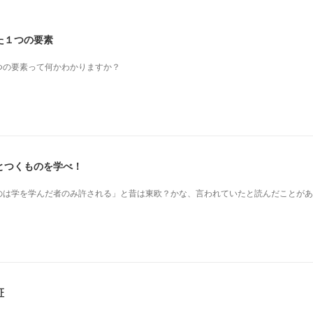
た１つの要素
つの要素って何かわかりますか？
とつくものを学べ！
のは学を学んだ者のみ許される」と昔は東欧？かな、言われていたと読んだことがあ
証