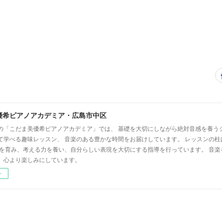
優希ピアノアカデミア・広島市中区
の「こだま美優希ピアノアカデミア」では、 基礎を大切にしながら絶対音感を養う
て学べる趣味レッスン、 音楽のある豊かな時間をお届けしています。 レッスンの柱
心を育み、考える力を養い、自分らしい表現を大切にする指導を行っています。 音
、心より楽しみにしています。
ー