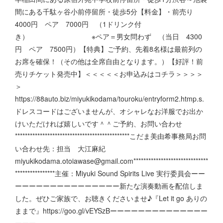
間にある千駄ヶ谷小前停留所・徒歩5分【料金】・前売り
4000円 ペア 7000円 （1ドリンク付
き） ※ペア＝男女問わず （当日 4300
円 ペア 7500円）【特典】ご予約、先着8名様は最前列の
お席を確保！（その他は全席自由となります。）【好評！前
売りチケット発売中】＜＜＜＜＜お申込みはコチラ＞＞＞＞
＞
https://88auto.biz/miyukikodama/touroku/entryform2.htmp.s.
ドレスコードはございませんが、オシャレなお洋服でお出か
けいただければ嬉しいです＾＾ご予約、お問い合わせ
**********************************************こだま美由希事務局お問
い合わせ先：担当 大江麻紀
miyukikodama.otoiawase@gmail.com******************************
****************主催：Miyuki Sound Spirits Live 実行委員会ーー
ーーーーーーーーーーーーーーー新たな演奏動画を配信しま
した。ぜひご家族で、お聴きくださいませ♪『Let it go ありの
ままで』https://goo.gl/vEYSzBーーーーーーーーーーーーーー
ーーー