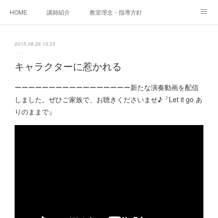
HOME
講師紹介
教室理念・指導方針
アカデミアInstagram
レッスン実績＆レッスン生の声
2015.08.26 13:25
レッスンメニュー
アメブロ
書籍
キャラクターに惹かれる
ご相談・体験レッスンお申し込み
アクセス
演奏スケジュール
ーーーーーーーーーーーーーーーーー新たな演奏動画を配信
しました。ぜひご家族で、お聴きくださいませ♪『Let it go あ
りのままで』