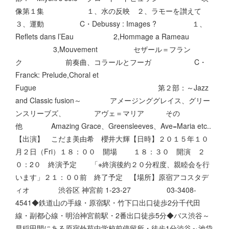
像第１集 １、水の反映 ２、ラモーを讃えて
３、運動 C・Debussy : Images ? １、
Reflets dans l’Eau 2,Hommage a Rameau
3,Mouvement セザール＝フラン
ク 前奏曲、コラールとフーガ C・
Franck: Prelude,Choral et
Fugue 第２部：～Jazz
and Classic fusion～ アメージンググレイス、グリー
ンスリーブズ、 アヴェ＝マリア その
他 Amazing Grace、Greensleeves、Ave=Maria etc..
【出演】 こだま美由希 櫻井大輝【日時】２０１５年１０
月２日（Fri）１８：００ 開場 １８：３０ 開演 ２
０：2０ 終演予定 「※終演後約２０分程度、親睦会を行
います」２１：００前 終了予定 【場所】原宿アコスタデ
ィオ 渋谷区 神宮前 1-23-27 03-3408-
4541◆鉄道山の手線・原宿駅・竹下口出口徒歩2分千代田
線・副都心線・明治神宮前駅・2番出口徒歩5分◆バス渋谷～
早稲田間にある原宿外苑中学校前停留所・徒歩1分渋谷～池袋