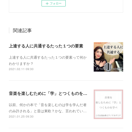
フォロー
関連記事
上達する人に共通するたった１つの要素
上達する人に共通するたった１つの要素って何か
わかりますか？
2021.02.11 09:30
音楽を楽しむために「学」とつくものを学べ！
以前、何かの本で「音を楽しむのは学を学んだ者
のみ許される」と昔は東欧？かな、言われてい…
2021.01.25 09:30