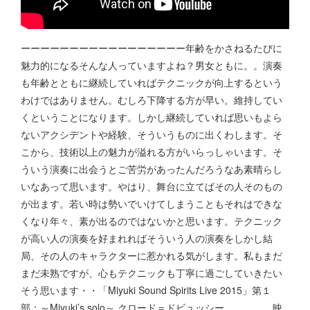
ーーーーーーーーーーーーーーーーー年齢をかさねるたびに
魅力的になるそんな人っていますよね？男女ともに。。演奏
も年齢とともに継続していればテクニックが向上するという
わけではありません。むしろ下降する方が早い。維持してい
くということになります。しかし継続していれば思いもよら
ないアクシデントや経験、そういうものに出くわします。そ
こから、技術以上の魅力が溢れる方がいらっしゃいます。そ
ういう演奏に出会うとご苦労があったんだろうなあ素晴らし
いなあって思います。やはり、舞台に立てばその人そのもの
が出ます。若い時は勢いでいけてしまうこともそれはできな
くなり年々、素が出るのではないかと思います。テクニック
が高い人の演奏を好まれればそういう人の演奏をしかし結
局、その人のキャラクターに惹かれる気がします。私もまだ
まだ未熟ですが、心もテクニックも丁寧に過ごしていきたい
そう思います・・「Miyuki Sound Spirits Live 2015」第１
部：～Miyuki’s solo～ クロード＝ドビュッシー 映