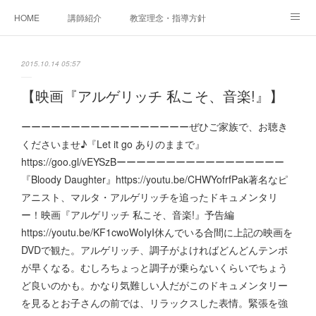
HOME
講師紹介
教室理念・指導方針
アカデミアInstagram
レッスン実績＆レッスン生の声
2015.10.14 05:57
レッスンメニュー
アメブロ
書籍
【映画『アルゲリッチ 私こそ、音楽!』】
ご相談・体験レッスンお申し込み
アクセス
演奏スケジュール
ーーーーーーーーーーーーーーーーーぜひご家族で、お聴き
くださいませ♪『Let it go ありのままで』
https://goo.gl/vEYSzBーーーーーーーーーーーーーーーーー
『Bloody Daughter』https://youtu.be/CHWYofrfPak著名なピ
アニスト、マルタ・アルゲリッチを追ったドキュメンタリ
ー！映画『アルゲリッチ 私こそ、音楽!』予告編
https://youtu.be/KF1cwoWoIyI休んでいる合間に上記の映画を
DVDで観た。アルゲリッチ、調子がよければどんどんテンポ
が早くなる。むしろちょっと調子が乗らないくらいでちょう
ど良いのかも。かなり気難しい人だがこのドキュメンタリー
を見るとお子さんの前では、リラックスした表情。緊張を強