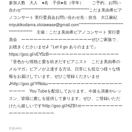
参加人数 大人 ●名 子供●名（学年） ご予約、お問い
合わせ**********************************************こだま美由希ピア
ノコンサート 実行委員会お問い合わせ先：担当 大江麻紀
miyukikodama.otoiawase@gmail.com******************************
**************** 主催：こだま美由希ピアノコンサート 実行委
員会 ーーーーーーーーーーーーーーーーーぜひご家族で、
お聴きくださいませ♪『Let it go ありのままで』
https://goo.gl/vEYSzBーーーーーーーーーーーーーーーーー
『音色から情熱と愛を紡ぎだすピアニスト こだま美由希の
メルマガ』ピアノが上達する方法、日常にも役立つ様々な情
報をお届けしています。ぜひご登録くださいませ
♪http://goo.gl/YRklsuーーーーーーーーーーーーーーーーーー
ーーーー You Tubeを配信しております。今後も演奏やレッ
スン、皆様に癒しを提供して参ります。ぜひ、ご登録いただ
けたら嬉しいです!http://goo.gl/HiZB1mーーーーーーーーーー
ーーーーーーーーーーー
音楽
(
463
)