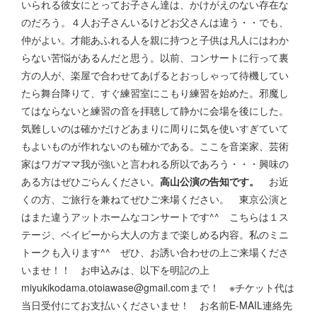
いられる彼女にとってお子さん達は、かけがえのない存在な
のだろう。４人お子さんいるけどお父さんは違う・・でも、
仲がよい。才能あふれる人を親に持つと子供は凡人にはわか
らない苦悩があるんだと思う。以前、コンサートに行って裏
方の人が、楽屋で合わせてあげるとおっしゃって待機してい
たら舞台降りて、すぐ練習室にこもり練習を始めた。邪魔し
てはならないと練習の音を拝聴して静かに会場を後にした。
気難しいのは確かだけどあまりに周りに気を使いすぎていて
もよいものが作れないのも確かである。ここを音楽家、芸術
家はワガママ我が強いと言われる所以であろう・・・興味の
ある方はぜひごらんください。
高山公演の告知です。
お近
くの方、ご旅行を兼ねてぜひご来場ください。 東京公演と
はまた違うアットホームなコンサートです^^ こちらは１ス
テージ、ベイビーから大人の方まで楽しめる内容。私のミニ
トークも入ります^^ ぜひ、お誘い合わせの上ご来場くださ
いませ！！ お申込みは、以下を明記の上
miyukikodama.otoiawase@gmail.comまで！ ※チケット代は
当日受付にてお支払いくださいませ！ お名前E-MAIL連絡先