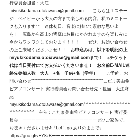
行委員会担当：大江
miyukikodama.otoiawase@gmail.com こちらは１ステー
ジ、ベイビーから大人の方まで楽しめる内容。私のミニトー
クも入ります^^ 連休初日、音楽に触れて素敵な思い出
を！ 広島から高山の皆様にお目にかかれますのを楽しみに
今からワクワクしております！！！ ぜひ、お誘い合わせ
の上ご来場くださいませ！！
お申込みは、以下を明記の上
miyukikodama.otoiawase@gmail.comまで！ ※チケット
代は当日受付にてお支払いくださいませ！ お名前E-MAIL連
絡先参加人数 大人 ●名 子供●名（学年）
ご予約、お
問い合わせ**********************************************こだま美由希
ピアノコンサート 実行委員会お問い合わせ先：担当 大江麻
紀
miyukikodama.otoiawase@gmail.com******************************
**************** 主催：こだま美由希ピアノコンサート 実行委
員会 ーーーーーーーーーーーーーーーーーぜひご家族で、
お聴きくださいませ♪『Let it go ありのままで』
https://goo.gl/vEYSzBーーーーーーーーーーーーーーーーー