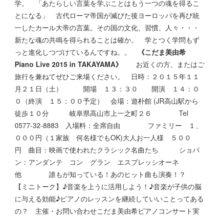
学。 「あたらしい言葉を学ぶことはもう一つの魂を得るこ
とになる」 古代ローマ帝国が滅びた後ヨーロッパを再び統
一したカール大帝の言葉。その国の文化、習慣、人々・・・
新たな魂の共鳴を得られることは確か。 学とつく学問もず
っと進化しつづけているんですね。。
《こだま美由希
Piano Live 2015 in TAKAYAMA》
お近くの方、またはご
旅行を兼ねてぜひご来場ください。 日時：２０１５年１１
月２１日（土） 開場 １３：３０ 開演 １４：０
０（終演 １５：００予定） 会場：遊朴館 (JR高山駅から
徒歩１０分 岐阜県高山市上一之町２６ Tel
0577-32-8883 入場料：全席自由 ファミリー １、
０００円（１家族 何名様でもOK)大人お一人様 ５００
円 曲目：映画で使われたクラシック名曲たち ショパ
ン：アンダンテ コン グラン エスプレッシオーネ
他 誰もが知っている！あのヒット曲も演奏！？
【ミニトーク】♪音楽を上うに活用しよう！♪音楽が子供の脳
に与える効能♪ピアノのレッスンを継続していいことってある
の？ 主催・お問い合わせこだま美由希ピアノコンサート実