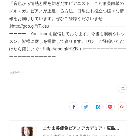
『音色から情熱と愛を紡ぎだすピアニスト こだま美由希の
メルマガ』ピアノが上達する方法、日常にも役立つ様々な情
報をお届けしています。ぜひご登録くださいませ
♪http://goo.gl/YRklsuーーーーーーーーーーーーーーーーーー
ーーーー You Tubeを配信しております。今後も演奏やレッ
スン、皆様に癒しを提供して参ります。ぜひ、ご登録いただ
けたら嬉しいです!http://goo.gl/HiZB1mーーーーーーーーーー
ーーーーーーーーーーー
音楽
(
463
)
こだま美優希ピアノアカデミア・広島市中区
広島市中区の「こだま美優希ピアノアカデミ