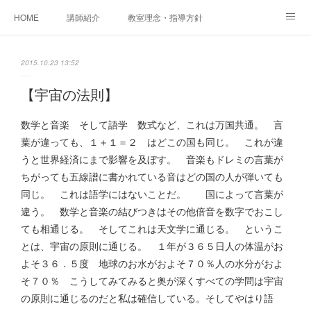
HOME
講師紹介
教室理念・指導方針
アカデミアInstagram
レッスン実績＆レッスン生の声
2015.10.23 13:52
レッスンメニュー
アメブロ
書籍
【宇宙の法則】
ご相談・体験レッスンお申し込み
アクセス
演奏スケジュール
数学と音楽 そして語学 数式など、これは万国共通。 言
葉が違っても、１＋１＝２ はどこの国も同じ。 これが違
うと世界経済にまで影響を及ぼす。 音楽もドレミの言葉が
ちがっても五線譜に書かれている音はどの国の人が弾いても
同じ。 これは語学にはないことだ。 国によって言葉が
違う。 数学と音楽の結びつきはその他倍音を数字でおこし
ても相通じる。 そしてこれは天文学に通じる。 というこ
とは、宇宙の原則に通じる。 １年が３６５日人の体温がお
よそ３６．５度 地球のお水がおよそ７０％人の水分がおよ
そ７０％ こうしてみてみると奥が深くすべての学問は宇宙
の原則に通じるのだと私は確信している。そしてやはり語