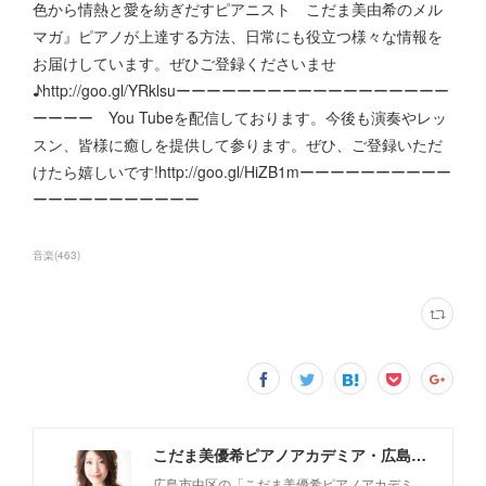
色から情熱と愛を紡ぎだすピアニスト こだま美由希のメル
マガ』ピアノが上達する方法、日常にも役立つ様々な情報を
お届けしています。ぜひご登録くださいませ
♪http://goo.gl/YRklsuーーーーーーーーーーーーーーーーーー
ーーーー You Tubeを配信しております。今後も演奏やレッ
スン、皆様に癒しを提供して参ります。ぜひ、ご登録いただ
けたら嬉しいです!http://goo.gl/HiZB1mーーーーーーーーーー
ーーーーーーーーーーー
音楽
(
463
)
こだま美優希ピアノアカデミア・広島市中区
広島市中区の「こだま美優希ピアノアカデミ