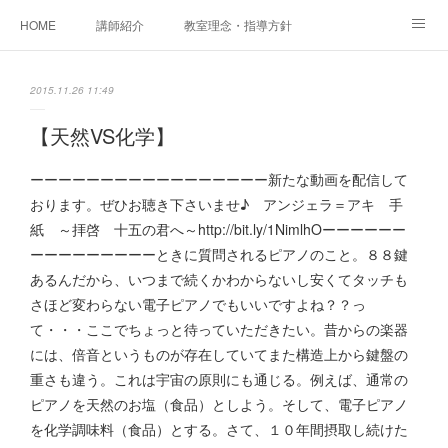
HOME
講師紹介
教室理念・指導方針
アカデミアInstagram
レッスン実績＆レッスン生の声
2015.11.26 11:49
レッスンメニュー
アメブロ
書籍
【天然VS化学】
ご相談・体験レッスンお申し込み
アクセス
演奏スケジュール
ーーーーーーーーーーーーーーーーー新たな動画を配信して
おります。ぜひお聴き下さいませ♪ アンジェラ＝アキ 手
紙 ～拝啓 十五の君へ～http://bit.ly/1NimlhOーーーーーー
ーーーーーーーーーときに質問されるピアノのこと。８８鍵
あるんだから、いつまで続くかわからないし安くてタッチも
さほど変わらない電子ピアノでもいいですよね？？っ
て・・・ここでちょっと待っていただきたい。昔からの楽器
には、倍音というものが存在していてまた構造上から鍵盤の
重さも違う。これは宇宙の原則にも通じる。例えば、通常の
ピアノを天然のお塩（食品）としよう。そして、電子ピアノ
を化学調味料（食品）とする。さて、１０年間摂取し続けた