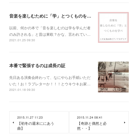
音楽を楽しむために「学」とつくものを学べ！
以前、何かの本で「音を楽しむのは学を学んだ者
のみ許される」と昔は東欧？かな、言われてい…
2021.01.25 09:30
本番で緊張するのは成長の証
先日ある演奏会終わって、なにやらお手紙いただ
いた！お！ラブレターか！！！とウキウキお家…
2021.01.18 09:30
2015.11.27 11:23
2015.11.24 08:41
【初冬の週末ににあう
【奇跡と偶然と必
曲】
然・・】