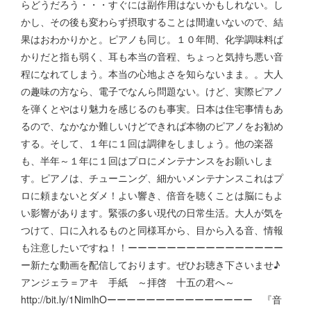
らどうだろう・・・すぐには副作用はないかもしれない。し
かし、その後も変わらず摂取することは間違いないので、結
果はおわかりかと。ピアノも同じ。１０年間、化学調味料ば
かりだと指も弱く、耳も本当の音程、ちょっと気持ち悪い音
程になれてしまう。本当の心地よさを知らないまま。。大人
の趣味の方なら、電子でなんら問題ない。けど、実際ピアノ
を弾くとやはり魅力を感じるのも事実。日本は住宅事情もあ
るので、なかなか難しいけどできれば本物のピアノをお勧め
する。そして、１年に１回は調律をしましょう。他の楽器
も、半年～１年に１回はプロにメンテナンスをお願いしま
す。ピアノは、チューニング、細かいメンテナンスこれはプ
ロに頼まないとダメ！よい響き、倍音を聴くことは脳にもよ
い影響があります。緊張の多い現代の日常生活。大人が気を
つけて、口に入れるものと同様耳から、目から入る音、情報
も注意したいですね！！ーーーーーーーーーーーーーーーー
ー新たな動画を配信しております。ぜひお聴き下さいませ♪
アンジェラ＝アキ 手紙 ～拝啓 十五の君へ～
http://bit.ly/1NimlhOーーーーーーーーーーーーーーー 『音