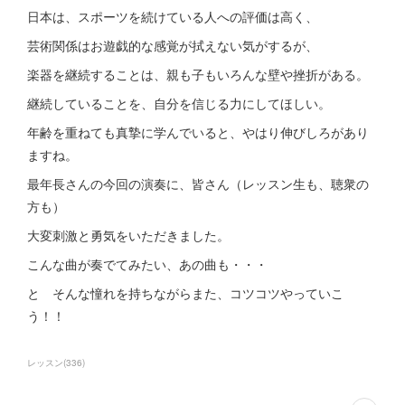
日本は、スポーツを続けている人への評価は高く、
芸術関係はお遊戯的な感覚が拭えない気がするが、
楽器を継続することは、親も子もいろんな壁や挫折がある。
継続していることを、自分を信じる力にしてほしい。
年齢を重ねても真摯に学んでいると、やはり伸びしろがあり
ますね。
最年長さんの今回の演奏に、皆さん（レッスン生も、聴衆の
方も）
大変刺激と勇気をいただきました。
こんな曲が奏でてみたい、あの曲も・・・
と そんな憧れを持ちながらまた、コツコツやっていこ
う！！
レッスン
(
336
)