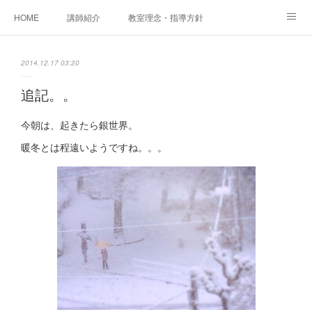
HOME
講師紹介
教室理念・指導方針
アカデミアInstagram
レッスン実績＆レッスン生の声
2014.12.17 03:20
レッスンメニュー
アメブロ
書籍
追記。。
ご相談・体験レッスンお申し込み
アクセス
演奏スケジュール
今朝は、起きたら銀世界。
暖冬とは程遠いようですね。。。