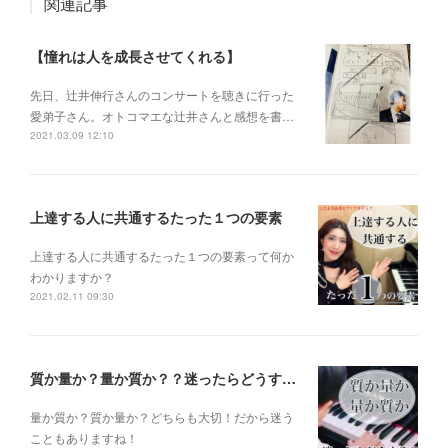
関連記事
【憧れは人を成長させてくれる】
先日、辻井伸行さんのコンサートを 聴きに行った
愛弟子さん。 オトコマエな辻井さんと 感想を書…
2021.03.09 12:10
上達する人に共通するたった１つの要素
上達する人に共通するたった１つの要素って何か
わかりますか？
2021.02.11 09:30
質か量か？量か質か？？迷ったらどうする？？？
量か質か？ 質か量か？ どちらも大切！だから迷う
こともありますね！