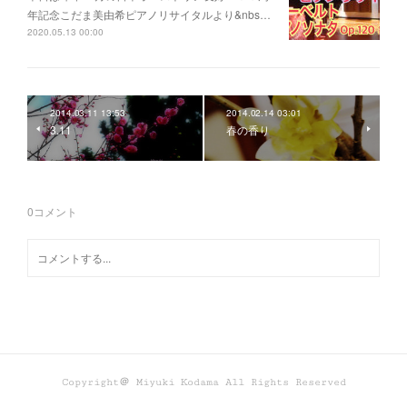
年記念こだま美由希ピアノリサイタルより&nbs…
2020.05.13 00:00
2014.03.11 13:53
2014.02.14 03:01
3.11
春の香り
0
コメント
Copyright＠ Miyuki Kodama All Rights Reserved