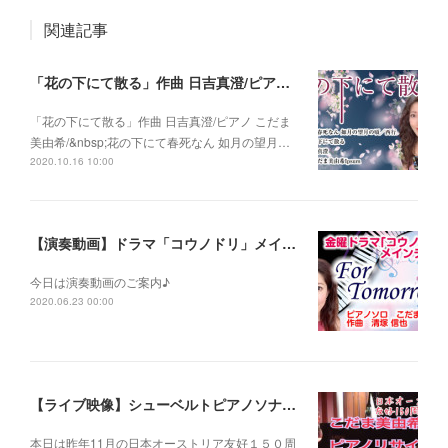
関連記事
「花の下にて散る」作曲 日吉真澄/ピアノ こだま美由希/ 花の下にて春死なん 如月の望月の頃/西行
「花の下にて散る」作曲 日吉真澄/ピアノ こだま
美由希/&nbsp;花の下にて春死なん 如月の望月…
2020.10.16 10:00
【演奏動画】ドラマ「コウノドリ」メインテーマ〜For Tomorrow~
今日は演奏動画のご案内♪
2020.06.23 00:00
【ライブ映像】シューベルトピアノソナタOp.120 第１楽章 こだま美由希ピアノリサイタルより
本日は昨年11月の日本オーストリア友好１５０周