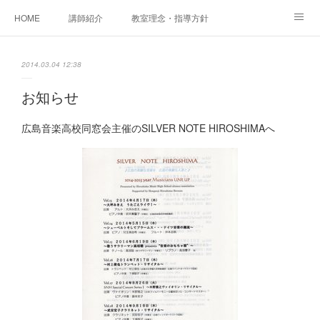
HOME
講師紹介
教室理念・指導方針
アカデミアInstagram
レッスン実績＆レッスン生の声
2014.03.04 12:38
レッスンメニュー
アメブロ
書籍
お知らせ
ご相談・体験レッスンお申し込み
アクセス
演奏スケジュール
広島音楽高校同窓会主催のSILVER NOTE HIROSHIMAへ