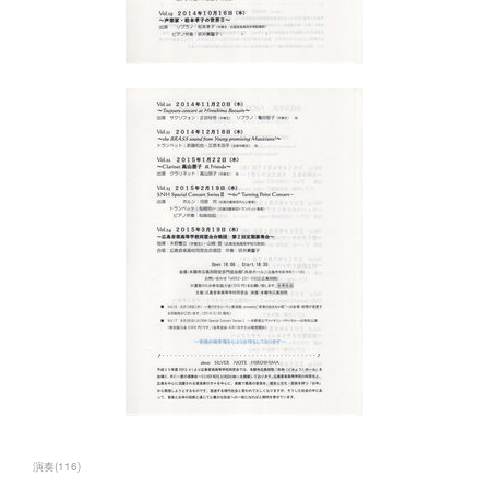
演奏
(
116
)