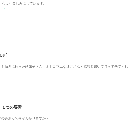
、心より楽しみにしています。
ー
れる】
を 聴きに行った愛弟子さん。 オトコマエな辻井さんと 感想を書いて持って来てく
た１つの要素
つの要素って何かわかりますか？