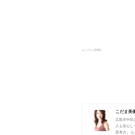
レッスン
(
336
)
こだま美
広島市中区
人も安心し
思考力」 