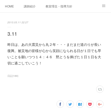
HOME
講師紹介
教室理念・指導方針
アカデミアInstagram
レッスン実績＆レッスン生の声
2013.03.11 22:27
レッスンメニュー
アメブロ
書籍
3.11
ご相談・体験レッスンお申し込み
アクセス
演奏スケジュール
昨日は、あの大震災から丸２年・・・まだまだ道のりが長い
復興。被災地の皆様が心から笑顔になられる日が１日でも早
いことを願いつつ１４：４６ 黙とうを捧げた１日１日を大
切に過ごしていこう！
日記
(
189
)