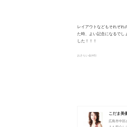
レイアウトなどもそれぞれ
た時、よい記念になるでし
した！！！
おさらい会
(
45
)
こだま美
広島市中区
人も安心し