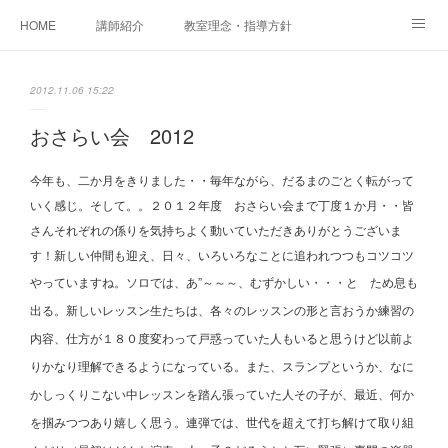
HOME
講師紹介
教室理念・指導方針
アカデミアInstagram
レッスン実績＆レッスン生の声
2012.11.06 15:22
レッスンメニュー
アメブロ
書籍
おさらい会 2012
ご相談・体験レッスンお申し込み
アクセス
演奏スケジュール
今年も、二か月をきりました・・毎年ながら、だるまのごとく転がって
いく感じ。そして。。２０１２年度 おさらい会まで丁度１か月・・皆
さんそれぞれの係りを気持ちよく動いていただきありがとうございま
す！新しい仲間も迎え、日々、いろいろなことに追われつつもコツコツ
やっていますね。ソロでは、あ”～～～、むずかしい・・・と
ため息も
出る。新しいレッスン生たちは、各々のレッスンの形と言おうか練習の
内容、仕方が１８０度変わって戸惑っていた人もいると思うけど以前よ
りかなり理解できるようになっている。また、スランプというか、なに
かしっくりこない中レッスンを踏ん張っていた人その子が、最近、何か
を掴みつつあり嬉しく思う。連弾では、世代を超えて打ち解けて取り組