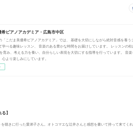
優希ピアノアカデミア・広島市中区
の「こだま美優希ピアノアカデミア」では、 基礎を大切にしながら絶対音感を養う
て学べる趣味レッスン、 音楽のある豊かな時間をお届けしています。 レッスンの柱
心を育み、考える力を養い、自分らしい表現を大切にする指導を行っています。 音
、心より楽しみにしています。
ー
れる】
を 聴きに行った愛弟子さん。 オトコマエな辻井さんと 感想を書いて持って来てく