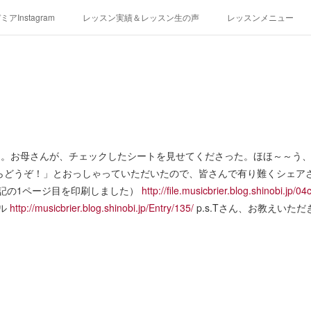
アInstagram
レッスン実績＆レッスン生の声
レッスンメニュー
アクセス
演奏スケジュール
て。お母さんが、チェックしたシートを見せてくださった。ほほ～～う
らどうぞ！」とおっしゃっていただいたので、皆さんで有り難くシェア
下記の1ページ目を印刷しました）
http://file.musicbrier.blog.shinobi.jp/0
リル
http://musicbrier.blog.shinobi.jp/Entry/135/
p.s.Tさん、お教えいた