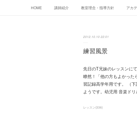
HOME
講師紹介
教室理念・指導方針
アカデミ
2012.10.10 22:01
練習風景
先日のT兄妹のレッスンに
瞭然！「他の方もよかった
習記録高学年用です。 （
ようです。幼児用 音楽ド
レッスン
(
336
)