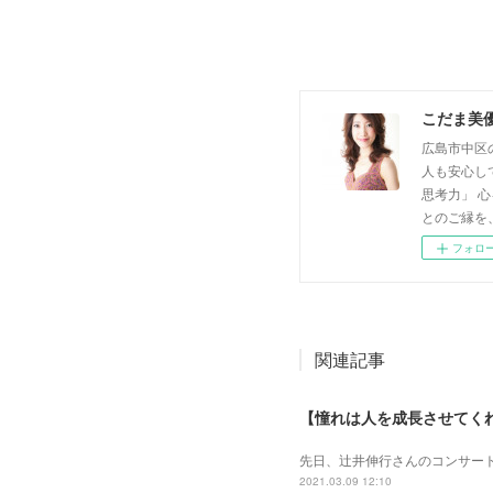
こだま美
広島市中区
人も安心し
思考力」 
とのご縁を
フォロ
関連記事
【憧れは人を成長させてく
先日、辻井伸行さんのコンサート
2021.03.09 12:10