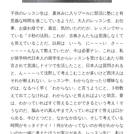
子供のレッスン生は、夏休みに入りプールに部活に塾にと有
意義な時間を過ごしているようだ。大人のレッスン生、お仕
事、お疲れ様です。最近、気付いたのだが、レッスンでやっ
ている『３秒の法則』これが、古株さんたちは意識しなくて
も答えていることだ。以前は い～ち に～～～い さ～～
～～～～んなんて数えていたが、今は必要ナシ。これは、私
が留学時代日本人の留学生からレッスンを受けるにあたり助
言されて意識しドイツで生活したこと。日本人は質問される
と、ん～～～って沈黙して考えこむことが多いけど西洋人は
それが耐えれない。レッスン中、わからなかったり曖昧なも
のは、なるべく早く「わからない」と言うようにと。３秒数
えて出てこなければ、わからないと答えればよいと助言。要
は、わかっていればすぐ答えることができるという考え！そ
うなのだ、脳みその真ん中まで入っていればすぐ答えは口か
ら出る。今ひとつだと、なかなか出ない。そして考えている
時間がモッタイナイ！！何がわかってないのか何がわからな
いのか一緒に考えたほうが実りがある。レッスン生に、私は