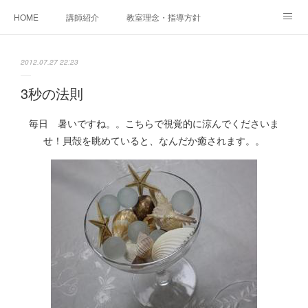
HOME
講師紹介
教室理念・指導方針
アカデミアInstagram
レッスン実績＆レッスン生の声
2012.07.27 22:23
レッスンメニュー
アメブロ
書籍
3秒の法則
ご相談・体験レッスンお申し込み
アクセス
演奏スケジュール
毎日 暑いですね。。こちらで視覚的に涼んでくださいま
せ！貝殻を眺めていると、なんだか癒されます。。