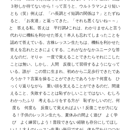
３秒しか待てないから！って言うと、ウルトラマンより短い
とも（笑）例えば、「ハ長調とイ短調の関係は？」とたずね
ると、「お友達」と返ってきた。「それも悪くないね～～」
と 答える私。答えは 平行調♪これは、わかりませんと言う
代わりに機転を利かせた答え！本人も忘れてしまったことを
認めて答えている。古株レッスン生たちは、機転を利かせた
答えを忘れたときによくする。これがなかなかユニークな答
えなのだ。そりゃ 一度で覚えることできたらそれにこした
ことは無い。しかし、人間 反復して習得するようになって
いる。誰が この世に生まれ、初めから二足歩行できたであ
ろうか？？言葉を操ることができたであろうか？何度も ひ
っくり返りながら 重い頭を支えることができるのだ。間違
えること、失敗することは恥ずかしいことではない。むしろ
わかったふり 考えるふりをする方が 恥ずかしいのだ。何
度も 何度も 反復して覚えればよい！反復こそが力にな
る！子供のレッスン生たち、夏休みの間よく遊び よく学
び よく練習しよう！普段できない経験も存分にしてほし
い！！大人のレッスン生暑い毎日ですが、体を労わりつつお