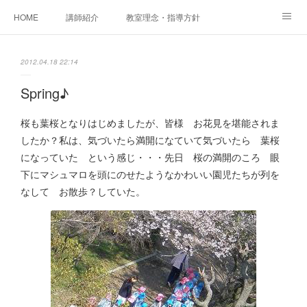
HOME
講師紹介
教室理念・指導方針
アカデミアInstagram
レッスン実績＆レッスン生の声
2012.04.18 22:14
レッスンメニュー
アメブロ
書籍
Spring♪
ご相談・体験レッスンお申し込み
アクセス
演奏スケジュール
桜も葉桜となりはじめましたが、皆様 お花見を堪能されま
したか？私は、気づいたら満開になていて気づいたら 葉桜
になっていた という感じ・・・先日 桜の満開のころ 眼
下にマシュマロを頭にのせたようなかわいい園児たちが列を
なして お散歩？していた。