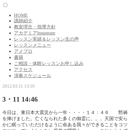
HOME
講師紹介
教室理念・指導方針
アカデミアInstagram
レッスン実績＆レッスン生の声
レッスンメニュー
アメブロ
書籍
ご相談・体験レッスンお申し込み
アクセス
演奏スケジュール
2012.03.11 13:10
3・11 14:46
今日は、東日本大震災から一年・・・・１４：４６ 黙祷
を捧げました。亡くなられた多くの御霊に。。。天国で安ら
かに眠っていただけるように命ある我々ができることをコツ