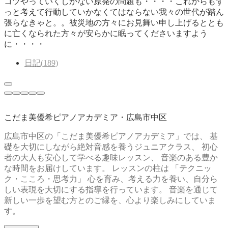
コツやっていくしかない原発の問題も・・・・これからもず
っと考えて行動していかなくてはならない我々の世代が踏ん
張らなきゃと。。被災地の方々にお見舞い申し上げるととも
に亡くなられた方々が安らかに眠ってくださいますよう
に・・・・
日記
(
189
)
こだま美優希ピアノアカデミア・広島市中区
広島市中区の「こだま美優希ピアノアカデミア」では、 基
礎を大切にしながら絶対音感を養うジュニアクラス、 初心
者の大人も安心して学べる趣味レッスン、 音楽のある豊か
な時間をお届けしています。 レッスンの柱は 「テクニッ
ク・こころ・思考力」 心を育み、考える力を養い、自分ら
しい表現を大切にする指導を行っています。 音楽を通じて
新しい一歩を望む方とのご縁を、心より楽しみにしていま
す。