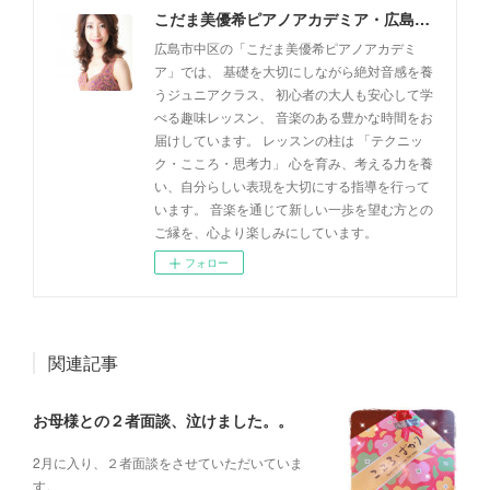
こだま美優希ピアノアカデミア・広島市中区
広島市中区の「こだま美優希ピアノアカデミ
ア」では、 基礎を大切にしながら絶対音感を養
うジュニアクラス、 初心者の大人も安心して学
べる趣味レッスン、 音楽のある豊かな時間をお
届けしています。 レッスンの柱は 「テクニッ
ク・こころ・思考力」 心を育み、考える力を養
い、自分らしい表現を大切にする指導を行って
います。 音楽を通じて新しい一歩を望む方との
ご縁を、心より楽しみにしています。
フォロー
関連記事
お母様との２者面談、泣けました。。
2月に入り、２者面談をさせていただいていま
す。