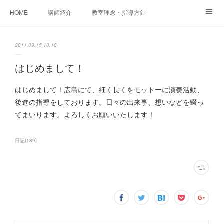
HOME
講師紹介
教室理念・指導方針
アカデミアInstagram
レッスン実績＆レッスン生の声
2011.09.15 13:18
レッスンメニュー
アメブロ
書籍
はじめまして！
ご相談・体験レッスンお申し込み
アクセス
演奏スケジュール
はじめまして！広島にて、細く長くをモットーに演奏活動、
後進の指導をしております。日々の出来事、想いなどを綴っ
てまいります。よろしくお願いいたします！
日記
(
189
)