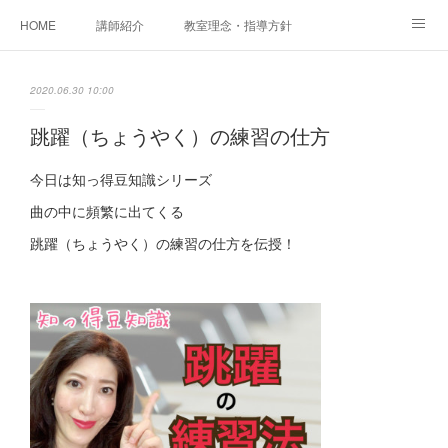
HOME
講師紹介
教室理念・指導方針
アカデミアInstagram
レッスン実績＆レッスン生の声
2020.06.30 10:00
レッスンメニュー
アメブロ
書籍
跳躍（ちょうやく）の練習の仕方
ご相談・体験レッスンお申し込み
アクセス
演奏スケジュール
今日は知っ得豆知識シリーズ
曲の中に頻繁に出てくる
跳躍（ちょうやく） の練習の仕方を伝授！