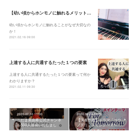
【幼い頃からホンモノに触れるメリットとは？】
幼い頃からホンモノに 触れることがなぜ大切なの
か！
2021.02.16 09:00
上達する人に共通するたった１つの要素
上達する人に共通するたった１つの要素って何か
わかりますか？
2021.02.11 09:30
2020.07.10 11:00
2020.06.23 00:00
こだま美由希公式チャンネ
【演奏動画】ドラマ「コウ
ル500人達成いたしまし
ノドリ」メインテーマ〜
た！
For Tomorrow~