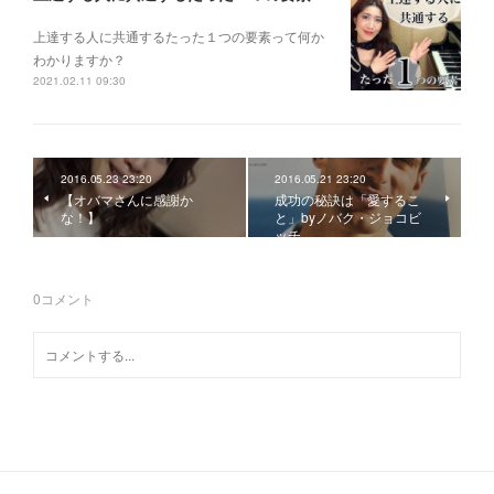
上達する人に共通するたった１つの要素って何か
わかりますか？
2021.02.11 09:30
2016.05.23 23:20
2016.05.21 23:20
【オバマさんに感謝か
成功の秘訣は「愛するこ
な！】
と」byノバク・ジョコビ
ッチ
0
コメント