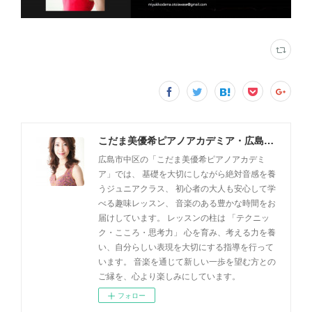
こだま美優希ピアノアカデミア・広島市中区
広島市中区の「こだま美優希ピアノアカデミ
ア」では、 基礎を大切にしながら絶対音感を養
うジュニアクラス、 初心者の大人も安心して学
べる趣味レッスン、 音楽のある豊かな時間をお
届けしています。 レッスンの柱は 「テクニッ
ク・こころ・思考力」 心を育み、考える力を養
い、自分らしい表現を大切にする指導を行って
います。 音楽を通じて新しい一歩を望む方との
ご縁を、心より楽しみにしています。
フォロー