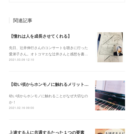
関連記事
【憧れは人を成長させてくれる】
先日、辻井伸行さんのコンサートを 聴きに行った
愛弟子さん。 オトコマエな辻井さんと 感想を書…
2021.03.09 12:10
【幼い頃からホンモノに触れるメリットとは？】
幼い頃からホンモノに 触れることがなぜ大切なの
か！
2021.02.16 09:00
上達する人に共通するたった１つの要素