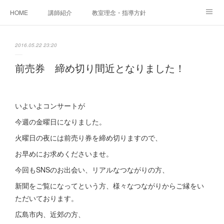
HOME
講師紹介
教室理念・指導方針
アカデミアInstagram
レッスン実績＆レッスン生の声
2016.05.22 23:20
レッスンメニュー
アメブロ
書籍
前売券 締め切り間近となりました！
ご相談・体験レッスンお申し込み
アクセス
演奏スケジュール
いよいよコンサートが
今週の金曜日になりました。
火曜日の夜には前売り券を締め切りますので、
お早めにお求めくださいませ。
今回もSNSのお出会い、リアルなつながりの方、
新聞をご覧になってという方、様々なつながりからご縁をい
ただいております。
広島市内、近郊の方、