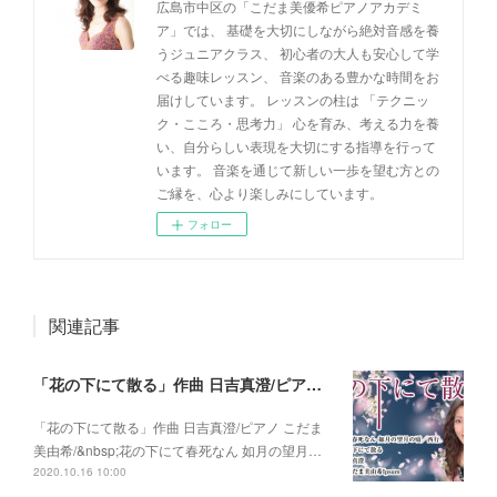
広島市中区の「こだま美優希ピアノアカデミ
ア」では、 基礎を大切にしながら絶対音感を養
うジュニアクラス、 初心者の大人も安心して学
べる趣味レッスン、 音楽のある豊かな時間をお
届けしています。 レッスンの柱は 「テクニッ
ク・こころ・思考力」 心を育み、考える力を養
い、自分らしい表現を大切にする指導を行って
います。 音楽を通じて新しい一歩を望む方との
ご縁を、心より楽しみにしています。
フォロー
関連記事
「花の下にて散る」作曲 日吉真澄/ピアノ こだま美由希/ 花の下にて春死なん 如月の望月の頃/西行
「花の下にて散る」作曲 日吉真澄/ピアノ こだま
美由希/&nbsp;花の下にて春死なん 如月の望月…
2020.10.16 10:00