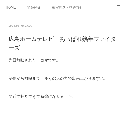
HOME
講師紹介
教室理念・指導方針
アカデミアInstagram
レッスン実績＆レッスン生の声
2016.05.18 23:20
レッスンメニュー
アメブロ
書籍
広島ホームテレビ あっぱれ熟年ファイタ
ーズ
ご相談・体験レッスンお申し込み
アクセス
演奏スケジュール
先日放映された一コマです。
制作から放映まで、多くの人の力で出来上がりますね。
間近で拝見できて勉強になりました。