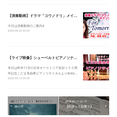
【演奏動画】ドラマ「コウノドリ」メインテーマ〜For Tomorrow~
今日は演奏動画のご案内♪
2020.06.23 00:00
【ライブ映像】シューベルトピアノソナタOp.120 第１楽章 こだま美由希ピアノリサイタルより
本日は昨年11月の日本オーストリア友好１５０周
年記念こだま美由希ピアノリサイタルより&nbs…
2020.05.13 00:00
2016.05.19 12:04
2016.05.17 23:15
神の手
【暗譜って必要？】