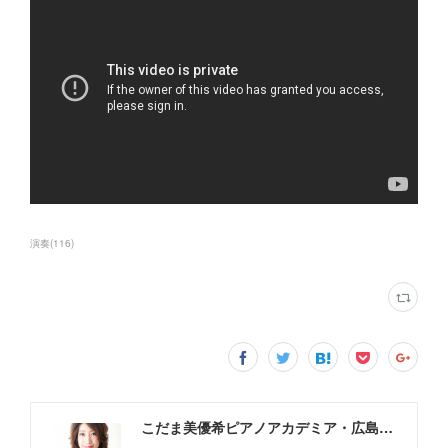
演奏
(
116
)
こだま美優希ピアノアカデミア・広島市中区