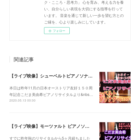
ク・こころ・思考力」 心を育み、考える力を養
い、自分らしい表現を大切にする指導を行って
います。 音楽を通じて新しい一歩を望む方との
ご縁を、心より楽しみにしています。
フォロー
関連記事
【ライブ映像】シューベルトピアノソナタOp.120 第１楽章 こだま美由希ピアノリサイタルより
本日は昨年11月の日本オーストリア友好１５０周
年記念こだま美由希ピアノリサイタルより&nbs…
2020.05.13 00:00
【ライブ映像】モーツァルト ピアノソナタ K.545 こだま美由希ピアノリサイタルより
すでに昨年秋のリサイタルから5ヶ月経ちました