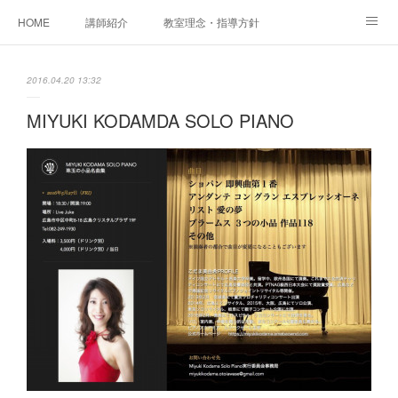
HOME
講師紹介
教室理念・指導方針
アカデミアInstagram
レッスン実績＆レッスン生の声
2016.04.20 13:32
レッスンメニュー
アメブロ
書籍
MIYUKI KODAMDA SOLO PIANO
ご相談・体験レッスンお申し込み
アクセス
演奏スケジュール