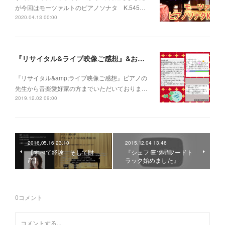
が今回はモーツァルトのピアノソナタ K.545…
2020.04.13 00:00
『リサイタル&ライブ映像ご感想』&お申込み延長のご案内
『リサイタル&amp;ライブ映像ご感想』ピアノの
先生から音楽愛好家の方までいただいておりま…
2019.12.02 09:00
2016.05.16 23:10
2015.12.04 13:46
【すべて経験 そして財
『シェフ 三ツ星フードト
産】
ラック始めました』
0
コメント