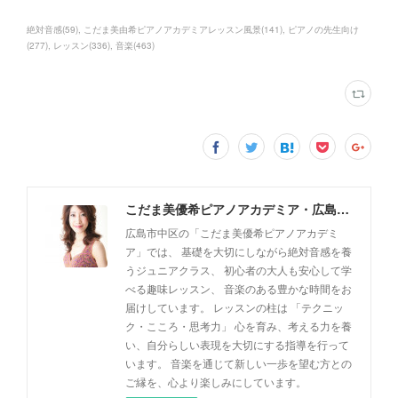
絶対音感
(
59
)
こだま美由希ピアノアカデミアレッスン風景
(
141
)
ピアノの先生向け
(
277
)
レッスン
(
336
)
音楽
(
463
)
こだま美優希ピアノアカデミア・広島市中区
広島市中区の「こだま美優希ピアノアカデミ
ア」では、 基礎を大切にしながら絶対音感を養
うジュニアクラス、 初心者の大人も安心して学
べる趣味レッスン、 音楽のある豊かな時間をお
届けしています。 レッスンの柱は 「テクニッ
ク・こころ・思考力」 心を育み、考える力を養
い、自分らしい表現を大切にする指導を行って
います。 音楽を通じて新しい一歩を望む方との
ご縁を、心より楽しみにしています。