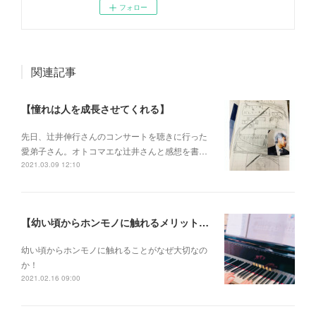
フォロー
関連記事
【憧れは人を成長させてくれる】
先日、辻井伸行さんのコンサートを 聴きに行った
愛弟子さん。 オトコマエな辻井さんと 感想を書…
2021.03.09 12:10
【幼い頃からホンモノに触れるメリットとは？】
幼い頃からホンモノに 触れることがなぜ大切なの
か！
2021.02.16 09:00