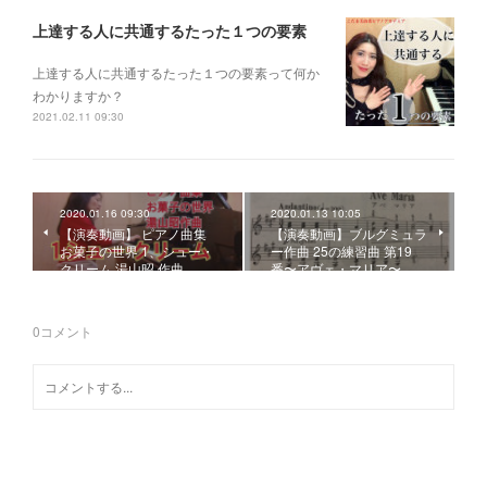
上達する人に共通するたった１つの要素
上達する人に共通するたった１つの要素って何か
わかりますか？
2021.02.11 09:30
2020.01.16 09:30
2020.01.13 10:05
【演奏動画】 ピアノ曲集
【演奏動画】ブルグミュラ
お菓子の世界 1、シュー・
ー作曲 25の練習曲 第19
クリーム 湯山昭 作曲
番〜アヴェ・マリア〜
0
コメント