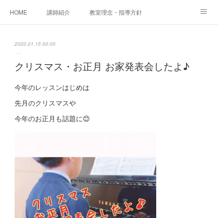
HOME
講師紹介
教室理念・指導方針
アカデミアInstagram
レッスン実績＆レッスン生の声
2020.01.15 00:00
レッスンメニュー
アメブロ
書籍
クリスマス・お正月 お家発表会したよ♪
ご相談・体験レッスンお申し込み
アクセス
演奏スケジュール
今年のレッスンはじめは
先月のクリスマスや
今年のお正月も話題に😊