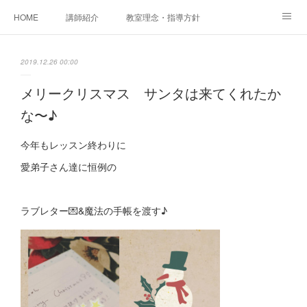
HOME
講師紹介
教室理念・指導方針
アカデミアInstagram
レッスン実績＆レッスン生の声
2019.12.26 00:00
レッスンメニュー
アメブロ
書籍
メリークリスマス サンタは来てくれたか
な〜♪
ご相談・体験レッスンお申し込み
アクセス
演奏スケジュール
今年もレッスン終わりに
愛弟子さん達に恒例の
ラブレター💌&魔法の手帳 を渡す♪