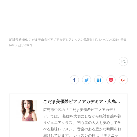
絶対音感
(
59
)
こだま美由希ピアノアカデミアレッスン風景
(
141
)
レッスン
(
336
)
音楽
(
463
)
想い
(
267
)
こだま美優希ピアノアカデミア・広島市中区
広島市中区の「こだま美優希ピアノアカデミ
ア」では、 基礎を大切にしながら絶対音感を養
うジュニアクラス、 初心者の大人も安心して学
べる趣味レッスン、 音楽のある豊かな時間をお
届けしています。 レッスンの柱は 「テクニッ