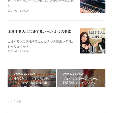
幼い頃からホンモノに 触れることがなぜ大切なの
か！
2021.02.16 09:00
上達する人に共通するたった１つの要素
上達する人に共通するたった１つの要素って何か
わかりますか？
2021.02.11 09:30
2019.12.28 00:00
2019.12.23 00:00
小学2年生 ドイツ語で歌
ブルグミュラーコンクール
ってみた♪ lasst uns froh
銅賞受賞！ おめでとう🎉
und munter sein
0
コメント