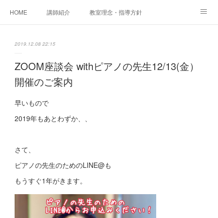
HOME
講師紹介
教室理念・指導方針
アカデミアInstagram
レッスン実績＆レッスン生の声
2019.12.08 22:15
レッスンメニュー
アメブロ
書籍
ZOOM座談会 withピアノの先生12/13(金）
開催のご案内
ご相談・体験レッスンお申し込み
アクセス
演奏スケジュール
早いもので
2019年もあとわずか、、
さて、
ピアノの先生のためのLINE@も
もうすぐ1年がきます。