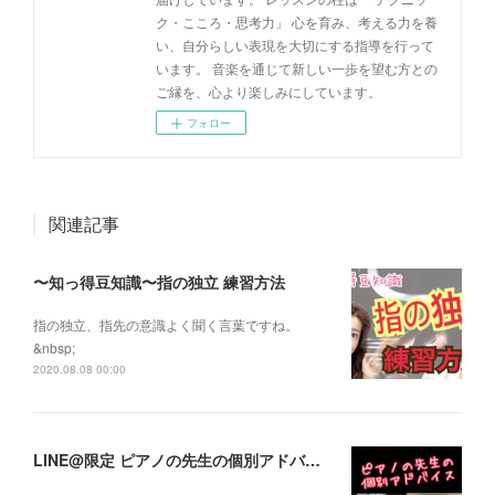
ク・こころ・思考力」 心を育み、考える力を養
い、自分らしい表現を大切にする指導を行って
います。 音楽を通じて新しい一歩を望む方との
ご縁を、心より楽しみにしています。
フォロー
関連記事
〜知っ得豆知識〜指の独立 練習方法
指の独立、指先の意識よく聞く言葉ですね。
&nbsp;
2020.08.08 00:00
LINE@限定 ピアノの先生の個別アドバイス開催しました