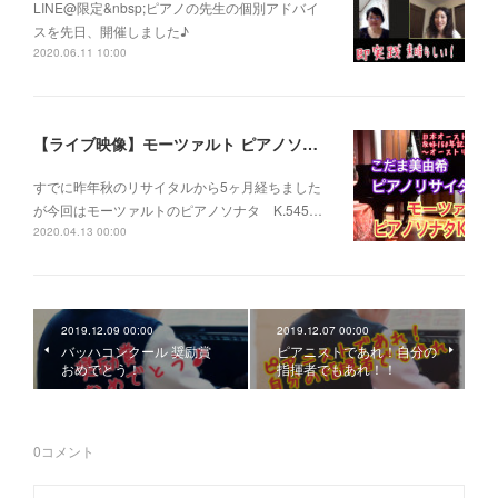
LINE@限定&nbsp;ピアノの先生の個別アドバイ
スを先日、開催しました♪
2020.06.11 10:00
【ライブ映像】モーツァルト ピアノソナタ K.545 こだま美由希ピアノリサイタルより
すでに昨年秋のリサイタルから5ヶ月経ちました
が今回はモーツァルトのピアノソナタ K.545…
2020.04.13 00:00
2019.12.09 00:00
2019.12.07 00:00
バッハコンクール 奨励賞
ピアニストであれ！自分の
おめでとう！
指揮者でもあれ！！
0
コメント