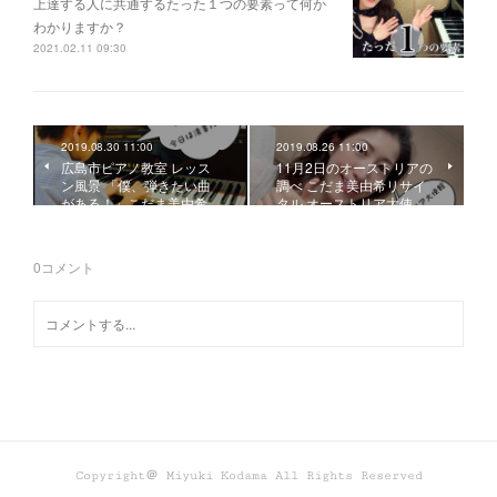
上達する人に共通するたった１つの要素って何か
わかりますか？
2021.02.11 09:30
2019.08.30 11:00
2019.08.26 11:00
広島市ピアノ教室 レッス
11月2日のオーストリアの
ン風景 「僕、弾きたい曲
調べ こだま美由希リサイ
がある！」こだま美由希…
タル オーストリア大使…
0
コメント
Copyright＠ Miyuki Kodama All Rights Reserved