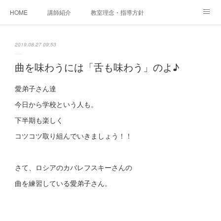
HOME
講師紹介
教室理念・指導方針
アカデミアInstagram
レッスン実績＆レッスン生の声
2019.08.27 09:53
レッスンメニュー
アメブロ
書籍
曲を味わうには「舌も味わう」のよ♪
ご相談・体験レッスンお申し込み
アクセス
演奏スケジュール
愛弟子さん達
今日から学校という人も。
下半期も楽しく
コツコツ取り組んでいきましょう！！
さて、ロシアのカバレフスキーさんの
曲を練習している愛弟子さん。