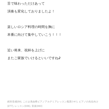
舌で味わっただけあって
演奏も変化しておりましたよ！
楽しいロシア料理の時間を胸に
本番に向けて集中していこう！！！
近い将来、祝杯を上げに
またご家族でいけるといいですね♪
絶対音感
(
59
)
こだま美由希ピアノアカデミアレッスン風景
(
141
)
ピアノの先生向け
(
277
)
レッスン
(
336
)
音楽
(
463
)