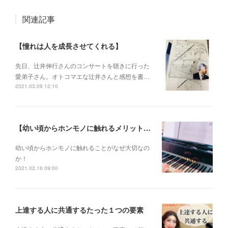
関連記事
【憧れは人を成長させてくれる】
先日、辻井伸行さんのコンサートを 聴きに行った
愛弟子さん。 オトコマエな辻井さんと 感想を書…
2021.03.09 12:10
【幼い頃からホンモノに触れるメリットとは？】
幼い頃からホンモノに 触れることがなぜ大切なの
か！
2021.02.16 09:00
上達する人に共通するたった１つの要素