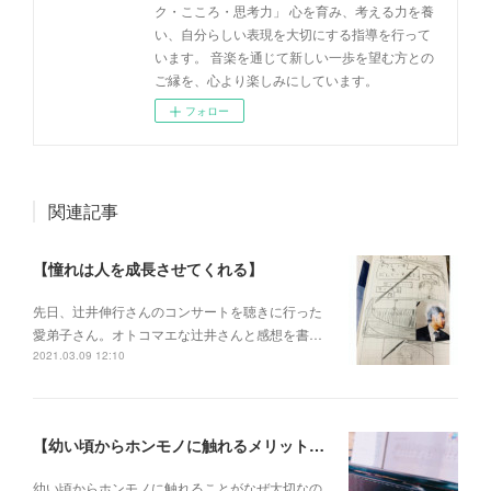
ク・こころ・思考力」 心を育み、考える力を養
い、自分らしい表現を大切にする指導を行って
います。 音楽を通じて新しい一歩を望む方との
ご縁を、心より楽しみにしています。
フォロー
関連記事
【憧れは人を成長させてくれる】
先日、辻井伸行さんのコンサートを 聴きに行った
愛弟子さん。 オトコマエな辻井さんと 感想を書…
2021.03.09 12:10
【幼い頃からホンモノに触れるメリットとは？】
幼い頃からホンモノに 触れることがなぜ大切なの