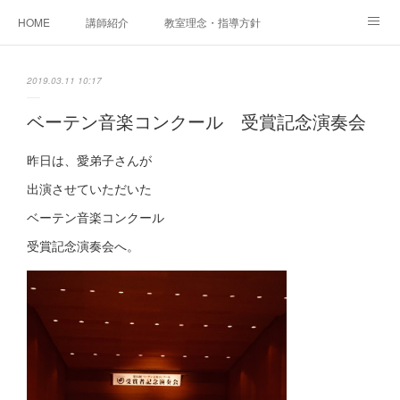
HOME
講師紹介
教室理念・指導方針
アカデミアInstagram
レッスン実績＆レッスン生の声
2019.03.11 10:17
レッスンメニュー
アメブロ
書籍
ベーテン音楽コンクール 受賞記念演奏会
ご相談・体験レッスンお申し込み
アクセス
演奏スケジュール
昨日は、愛弟子さんが
出演させていただいた
ベーテン音楽コンクール
受賞記念演奏会へ。