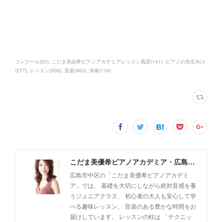
コンクール
(
20
)
こだま美由希ピアノアカデミアレッスン風景
(
141
)
ピアノの先生向け
(
277
)
レッスン
(
336
)
音楽
(
463
)
演奏
(
116
)
こだま美優希ピアノアカデミア・広島市中区
広島市中区の「こだま美優希ピアノアカデミ
ア」では、 基礎を大切にしながら絶対音感を養
うジュニアクラス、 初心者の大人も安心して学
べる趣味レッスン、 音楽のある豊かな時間をお
届けしています。 レッスンの柱は 「テクニッ