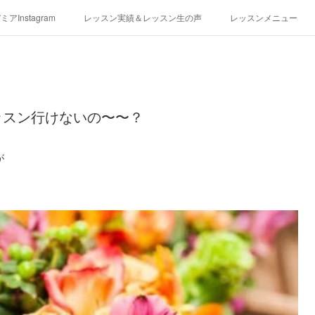
アInstagram
レッスン実績＆レッスン生の声
レッスンメニュー
アクセス
演奏スケジュール
ッスン行けないの〜〜？
が