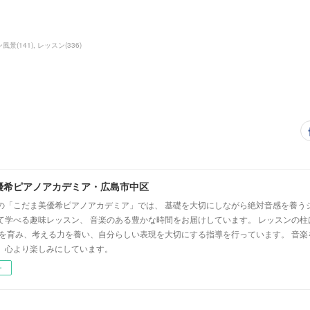
ン風景
(
141
)
レッスン
(
336
)
優希ピアノアカデミア・広島市中区
の「こだま美優希ピアノアカデミア」では、 基礎を大切にしながら絶対音感を養う
て学べる趣味レッスン、 音楽のある豊かな時間をお届けしています。 レッスンの柱
心を育み、考える力を養い、自分らしい表現を大切にする指導を行っています。 音
、心より楽しみにしています。
ー