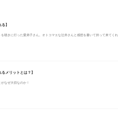
れる】
を 聴きに行った愛弟子さん。 オトコマエな辻井さんと 感想を書いて持って来てく
れるメリットとは？】
とがなぜ大切なのか！