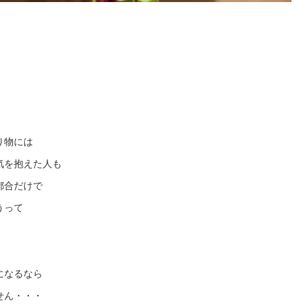
り物には
気を抱えた人も
都合だけで
うって
になるなら
せん・・・