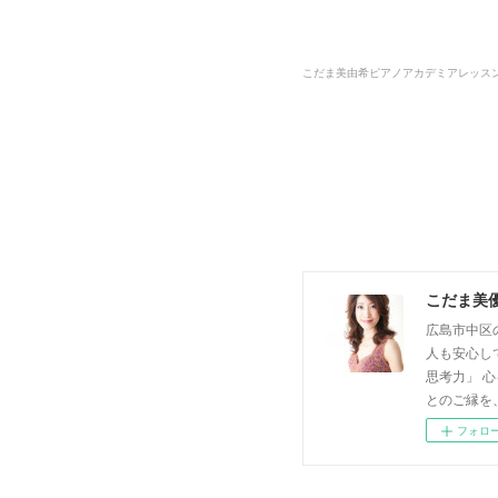
こだま美由希ピアノアカデミアレッス
こだま美
広島市中区
人も安心し
思考力」 
とのご縁を
フォロ