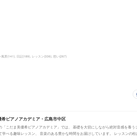
！
ン風景
(
141
)
日記
(
189
)
レッスン
(
336
)
想い
(
267
)
優希ピアノアカデミア・広島市中区
の「こだま美優希ピアノアカデミア」では、 基礎を大切にしながら絶対音感を養う
て学べる趣味レッスン、 音楽のある豊かな時間をお届けしています。 レッスンの柱