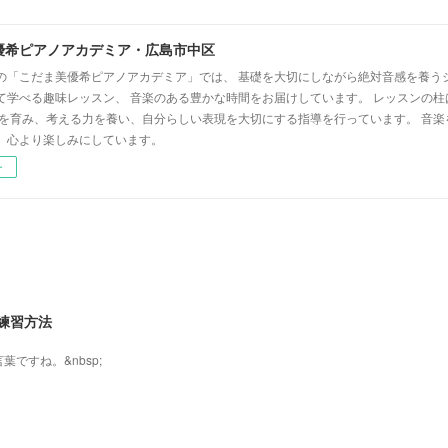
優希ピアノアカデミア・広島市中区
の「こだま美優希ピアノアカデミア」では、 基礎を大切にしながら絶対音感を養う
て学べる趣味レッスン、 音楽のある豊かな時間をお届けしています。 レッスンの柱
心を育み、考える力を養い、自分らしい表現を大切にする指導を行っています。 音
、心より楽しみにしています。
ー
練習方法
ですね。&nbsp;