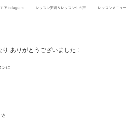
アInstagram
レッスン実績＆レッスン生の声
レッスンメニュー
アクセス
演奏スケジュール
になり ありがとうございました！
ウンに
だき