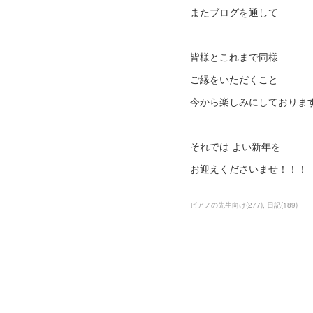
またブログを通して
皆様とこれまで同様
ご縁をいただくこと
今から楽しみにしておりま
それでは よい新年を
お迎えくださいませ！！！
ピアノの先生向け
(
277
)
日記
(
189
)