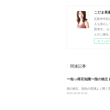
こだま美
広島市中区
人も安心し
思考力」 
とのご縁を
フォロ
関連記事
〜知っ得豆知識〜指の独立 
指の独立、指先の意識よく聞く言葉
2020.08.08 00:00