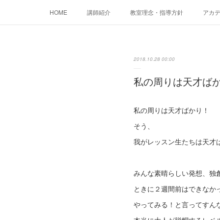
HOME
講師紹介
教室理念・指導方針
アカデミ
2018.10.28 00:00
私の周りは天才ば
私の周りは天才ばかり！
そう、
我がレッスン生たちは天才
みんな素晴らしい発想、独
ときに２週間前はできなか
やってみる！と言ってすん