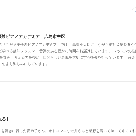
優希ピアノアカデミア・広島市中区
の「こだま美優希ピアノアカデミア」では、 基礎を大切にしながら絶対音感を養う
て学べる趣味レッスン、 音楽のある豊かな時間をお届けしています。 レッスンの柱
心を育み、考える力を養い、自分らしい表現を大切にする指導を行っています。 音
、心より楽しみにしています。
ー
れる】
を 聴きに行った愛弟子さん。 オトコマエな辻井さんと 感想を書いて持って来てく