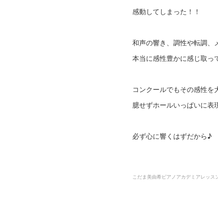
感動してしまった！！
和声の響き、調性や転調、
本当に感性豊かに感じ取っ
コンクールでもその感性を
臆せずホールいっぱいに表
必ず心に響くはずだから♪
こだま美由希ピアノアカデミアレッス