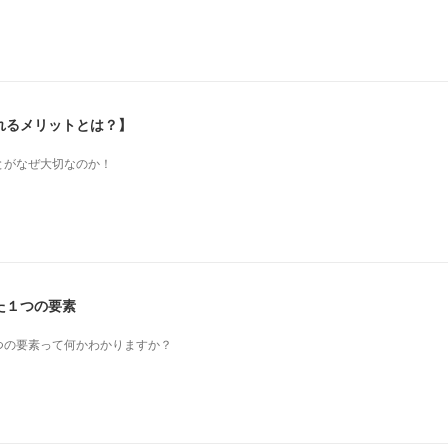
れるメリットとは？】
とがなぜ大切なのか！
た１つの要素
つの要素って何かわかりますか？