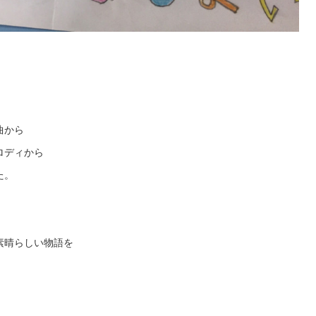
曲から
ロディから
た。
素晴らしい物語を