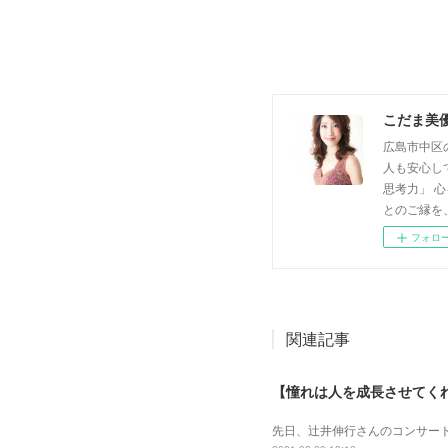
こだま美
広島市中区
人も安心し
思考力」 
とのご縁を
フォロ
関連記事
【憧れは人を成長させてく
先日、辻井伸行さんのコンサート