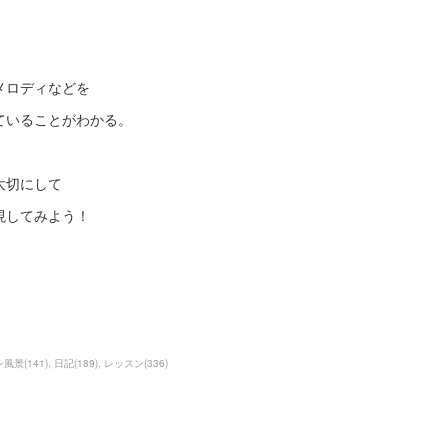
メロディなどを
ていることがわかる。
大切にして
現してみよう！
ン風景
(
141
)
日記
(
189
)
レッスン
(
336
)