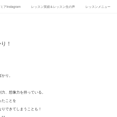
アInstagram
レッスン実績＆レッスン生の声
レッスンメニュー
アクセス
演奏スケジュール
かり！
ばかり。
創力、想像力を持っている。
ったことを
なりできてしまうことも！