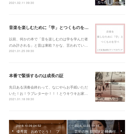
2021.02.11 09:30
音楽を楽しむために「学」とつくものを学べ！
以前、何かの本で「音を楽しむのは学を学んだ者
のみ許される」と昔は東欧？かな、言われてい…
2021.01.25 09:30
本番で緊張するのは成長の証
先日ある演奏会終わって、なにやらお手紙いただ
いた！お！ラブレターか！！！とウキウキお家…
2021.01.18 09:30
2018.10.09 04:52
2018.10.03 10:15
優秀賞 おめでとう！ ブ
芸術の秋 期間限定 特典付