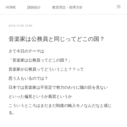
HOME
講師紹介
教室理念・指導方針
アカデミアInstagram
レッスン実績＆レッスン生の声
2018.10.06 12:54
レッスンメニュー
アメブロ
書籍
音楽家は公務員と同じってどこの国？
ご相談・体験レッスンお申し込み
アクセス
演奏スケジュール
さて今日のテーマは
「音楽家は公務員ってどこの国？」
音楽家が公務員ってどういうこと？？って
思う人もいるのでは？
日本では音楽家は不安定で努力のわりに陽の目を見ない
といった偏見というか風習というか
こういうところはまだまだ戦後の輸入モノなんだなと感じ
る。