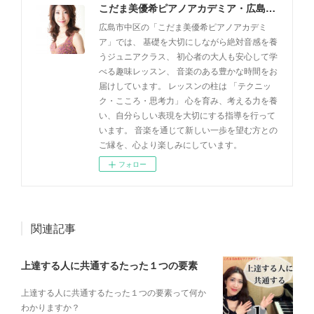
こだま美優希ピアノアカデミア・広島市中区
広島市中区の「こだま美優希ピアノアカデミ
ア」では、 基礎を大切にしながら絶対音感を養
うジュニアクラス、 初心者の大人も安心して学
べる趣味レッスン、 音楽のある豊かな時間をお
届けしています。 レッスンの柱は 「テクニッ
ク・こころ・思考力」 心を育み、考える力を養
い、自分らしい表現を大切にする指導を行って
います。 音楽を通じて新しい一歩を望む方との
ご縁を、心より楽しみにしています。
フォロー
関連記事
上達する人に共通するたった１つの要素
上達する人に共通するたった１つの要素って何か
わかりますか？