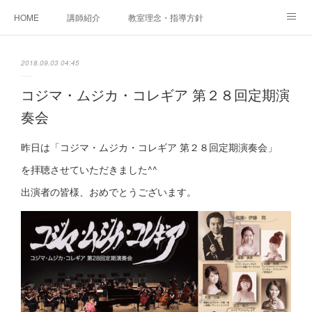
HOME
講師紹介
教室理念・指導方針
アカデミアInstagram
レッスン実績＆レッスン生の声
2018.09.03 04:45
レッスンメニュー
アメブロ
書籍
コジマ・ムジカ・コレギア 第２８回定期演
奏会
ご相談・体験レッスンお申し込み
アクセス
演奏スケジュール
昨日は「コジマ・ムジカ・コレギア 第２８回定期演奏会」
を拝聴させていただきました^^
出演者の皆様、おめでとうございます。