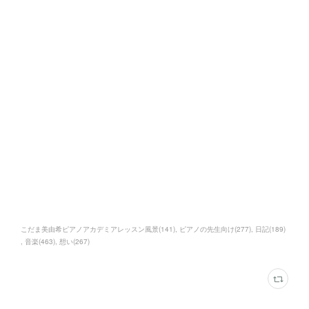
こだま美由希ピアノアカデミアレッスン風景
(
141
)
ピアノの先生向け
(
277
)
日記
(
189
)
音楽
(
463
)
想い
(
267
)