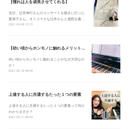
【憧れは人を成長させてくれる】
先日、辻井伸行さんのコンサートを 聴きに行った
愛弟子さん。 オトコマエな辻井さんと 感想を書…
2021.03.09 12:10
【幼い頃からホンモノに触れるメリットとは？】
幼い頃からホンモノに 触れることがなぜ大切なの
か！
2021.02.16 09:00
上達する人に共通するたった１つの要素
上達する人に共通するたった１つの要素って何か
わかりますか？
2021.02.11 09:30