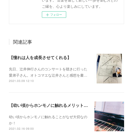
ご縁を、心より楽しみにしています。
フォロー
関連記事
【憧れは人を成長させてくれる】
先日、辻井伸行さんのコンサートを 聴きに行った
愛弟子さん。 オトコマエな辻井さんと 感想を書…
2021.03.09 12:10
【幼い頃からホンモノに触れるメリットとは？】
幼い頃からホンモノに 触れることがなぜ大切なの
か！
2021.02.16 09:00