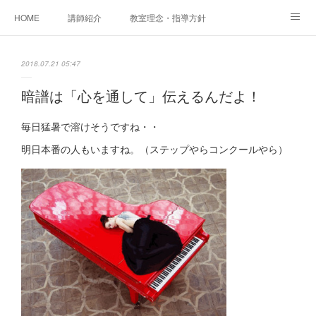
HOME
講師紹介
教室理念・指導方針
アカデミアInstagram
レッスン実績＆レッスン生の声
2018.07.21 05:47
レッスンメニュー
アメブロ
書籍
暗譜は「心を通して」伝えるんだよ！
ご相談・体験レッスンお申し込み
アクセス
演奏スケジュール
毎日猛暑で溶けそうですね・・
明日本番の人もいますね。（ステップやらコンクールやら）