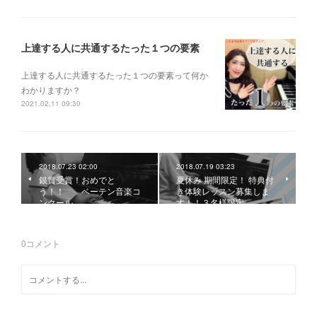
上達する人に共通するたった１つの要素
上達する人に共通するたった１つの要素って何か
わかりますか？
2021.02.11 09:30
2018.07.23 02:00
2018.07.19 03:23
銀賞受賞！おめでと
夏休み 期間限定！ 特典付
う！！ ベーテン音楽コ
き体験レッスン募集しま
ンクール
す！！３名様限定
0
コメント