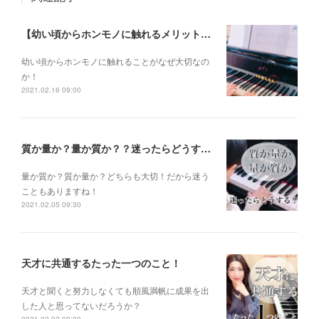
【幼い頃からホンモノに触れるメリットとは？】
幼い頃からホンモノに 触れることがなぜ大切なの
か！
2021.02.16 09:00
質か量か？量か質か？？迷ったらどうする？？？
量か質か？ 質か量か？ どちらも大切！だから迷う
こともありますね！
2021.02.05 09:30
天才に共通するたった一つのこと！
天才と聞くと 努力しなくても 順風満帆に成果を出
した人 と思ってないだろうか？
2021.02.02 09:00