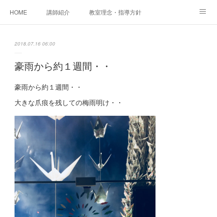
HOME
講師紹介
教室理念・指導方針
アカデミアInstagram
レッスン実績＆レッスン生の声
2018.07.16 06:00
レッスンメニュー
アメブロ
書籍
豪雨から約１週間・・
ご相談・体験レッスンお申し込み
アクセス
演奏スケジュール
豪雨から約１週間・・
大きな爪痕を残しての梅雨明け・・