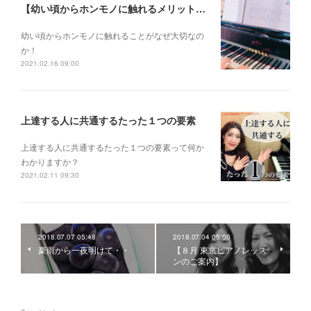
【幼い頃からホンモノに触れるメリットとは？】
幼い頃からホンモノに 触れることがなぜ大切なの
か！
2021.02.16 09:00
上達する人に共通するたった１つの要素
上達する人に共通するたった１つの要素って何か
わかりますか？
2021.02.11 09:30
2018.07.07 05:48
2018.07.04 05:00
豪雨から一夜明けて・・
【８月 東京ピアノレッス
ンのご案内】