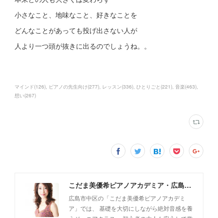
小さなこと、地味なこと、好きなことを
どんなことがあっても投げ出さない人が
人より一つ頭が抜きに出るのでしょうね。。
マインド
(
126
)
ピアノの先生向け
(
277
)
レッスン
(
336
)
ひとりごと
(
221
)
音楽
(
463
)
想い
(
267
)
こだま美優希ピアノアカデミア・広島市中区
広島市中区の「こだま美優希ピアノアカデミ
ア」では、 基礎を大切にしながら絶対音感を養