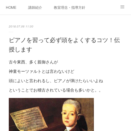
HOME
講師紹介
教室理念・指導方針
アカデミアInstagram
レッスン実績＆レッスン生の声
2018.07.06 11:00
レッスンメニュー
アメブロ
書籍
ピアノを習って必ず頭をよくするコツ！伝
授します
ご相談・体験レッスンお申し込み
アクセス
演奏スケジュール
古今東西、多く親御さんが
神童モーツァルトとは言わないけど
頭によいと言われるし、ピアノが弾けたらいいよね
ということでお稽古されている場合も多いかと。。