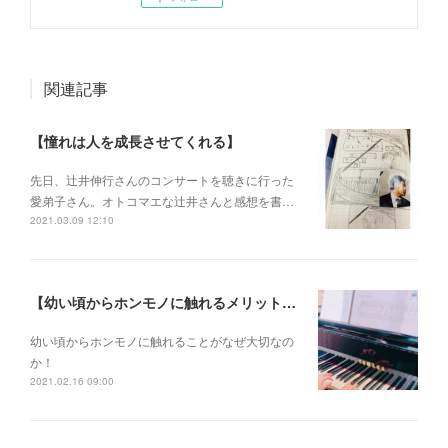
関連記事
【憧れは人を成長させてくれる】
先日、辻井伸行さんのコンサートを 聴きに行った
愛弟子さん。 オトコマエな辻井さんと 感想を書…
2021.03.09 12:10
【幼い頃からホンモノに触れるメリットとは？】
幼い頃からホンモノに 触れることがなぜ大切なの
か！
2021.02.16 09:00