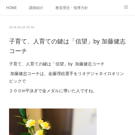
HOME
講師紹介
教室理念・指導方針
アカデミアInstagram
レッスン実績＆レッスン生の声
2018.06.25 05:30
レッスンメニュー
アメブロ
書籍
子育て、人育ての鍵は「信望」by 加藤健志
コーチ
ご相談・体験レッスンお申し込み
アクセス
演奏スケジュール
子育て、人育ての鍵は「信望」by 加藤健志コーチ
加藤健志コーチは、金藤理絵選手をリオデジャネイロオリン
ピックで
２００m平泳ぎで金メダルに導いた人ですね。