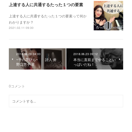
上達する人に共通するたった１つの要素
上達する人に共通するたった１つの要素って何か
わかりますか？
2021.02.11 09:30
2018.06.28 04:00
2018.06.23 09:12
~千の花びら~ 詩人 井
本当に直前までやることい
野口慧子 著
っぱいだね！
0
コメント