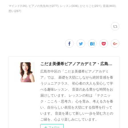
マインド
(
126
)
ピアノの先生向け
(
277
)
レッスン
(
336
)
ひとりごと
(
221
)
音楽
(
463
)
想い
(
267
)
こだま美優希ピアノアカデミア・広島市中区
広島市中区の「こだま美優希ピアノアカデミ
ア」では、 基礎を大切にしながら絶対音感を養
うジュニアクラス、 初心者の大人も安心して学
べる趣味レッスン、 音楽のある豊かな時間をお
届けしています。 レッスンの柱は 「テクニッ
ク・こころ・思考力」 心を育み、考える力を養
い、自分らしい表現を大切にする指導を行って
います。 音楽を通じて新しい一歩を望む方との
ご縁を、心より楽しみにしています。
フォロー