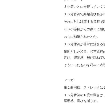
８小節ごとに交替していく
１６分音符で終始喜びあふ
それに対し跳躍する音程で
６３小節目からの徐々に飛
のちに補筆されたとか。
１６分休符が非常に活きる
確固とした和音、和声進行
喜び、躍動感、飛び跳ねて
そういったものを巧みに表
フーガ
第２曲同様、ストレッタは
１６分音符の６度の動きは
躍動感、喜びを感じる。