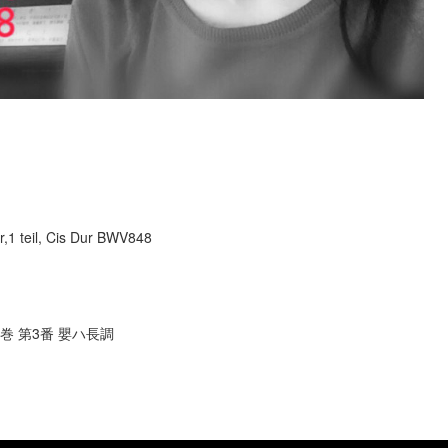
r,1 teil, Cis Dur BWV848
巻 第3番 嬰ハ長調