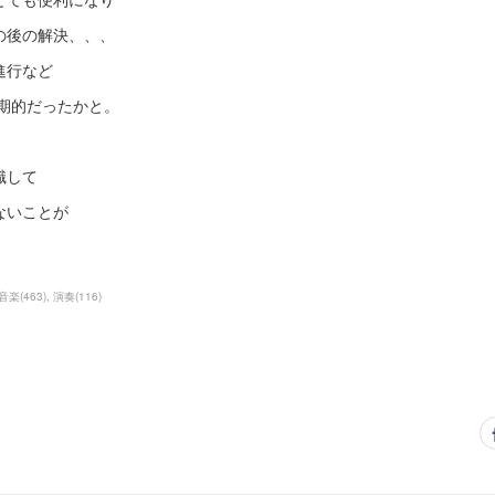
の後の解決、、、
の進行など
画期的だったかと。
識して
ないことが
音楽
(
463
)
演奏
(
116
)