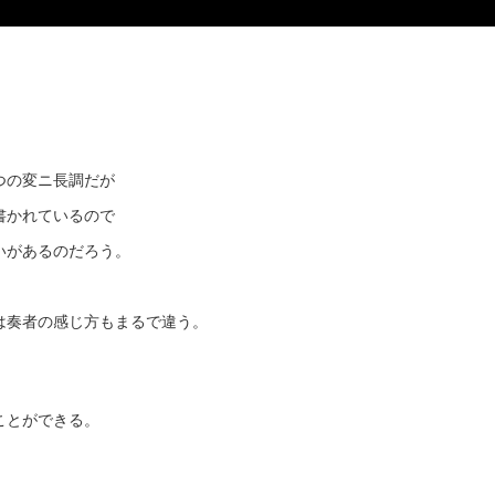
。
つの変ニ長調だが
書かれているので
いがあるのだろう。
は奏者の感じ方もまるで違う。
、
ことができる。