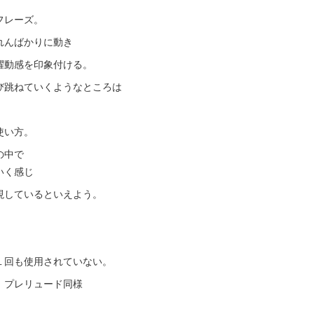
フレーズ。
れんばかりに動き
躍動感を印象付ける。
び跳ねていくようなところは
使い方。
の中で
いく感じ
現しているといえよう。
１回も使用されていない。
、プレリュード同様