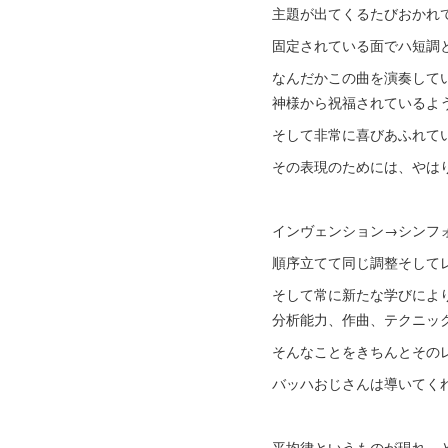
主題が出てくるたびおかれ
固定されている面でハ短調
なんだかこの曲を演奏して
神様から祝福されているよ
そして非常に喜びあふれて
その表現のためには、やは
インヴェンション→シンフ
順序立てて同じ調整そして
そして常に新たな学びによ
分析能力、作曲、テクニッ
そんなことをきちんとその
バッハおじさんは導いてく
平均律というものが現れ、