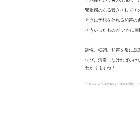
緊張感のある響きそしてそ
ときに予想を外れる和声
そういったものが いかに
調性、転調、和声を常に意
学び、演奏しなければいけ
わかりますね！
ピアノの先生向け
(
277
)
演奏動画
(
43
)