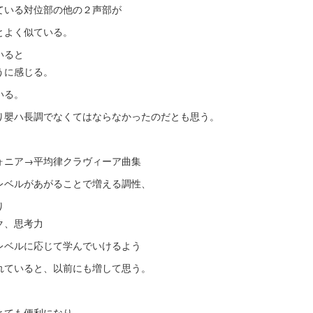
ている対位部の他の２声部が
とよく似ている。
いると
うに感じる。
いる。
り嬰ハ長調でなくてはならなかったのだとも思う。
ォニア→平均律クラヴィーア曲集
レベルがあがることで増える調性、
り
ク、思考力
レベルに応じて学んでいけるよう
れていると、以前にも増して思う。
とても便利になり