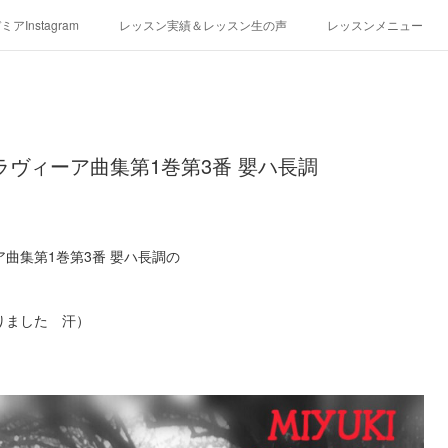
アInstagram
レッスン実績＆レッスン生の声
レッスンメニュー
アクセス
演奏スケジュール
ラヴィーア曲集第1巻第3番 嬰ハ長調
曲集第1巻第3番 嬰ハ長調の
りました 汗）