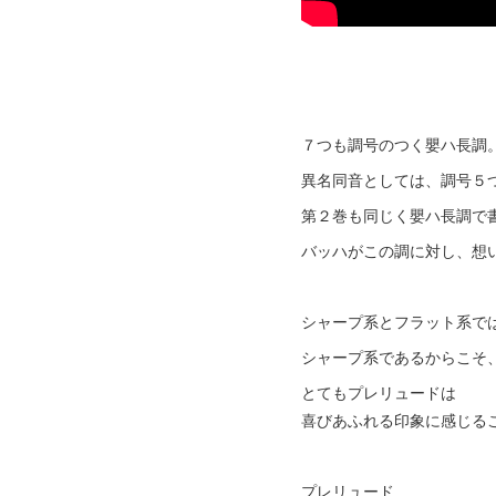
７つも調号のつく嬰ハ長調
異名同音としては、調号５
第２巻も同じく嬰ハ長調で
バッハがこの調に対し、想
シャープ系とフラット系で
シャープ系であるからこそ
とてもプレリュードは
喜びあふれる印象に感じる
プレリュード