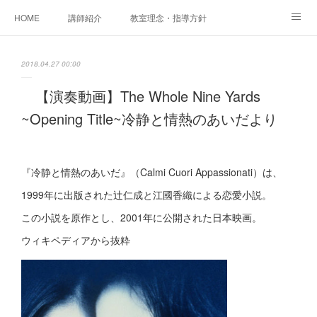
HOME
講師紹介
教室理念・指導方針
アカデミアInstagram
レッスン実績＆レッスン生の声
2018.04.27 00:00
レッスンメニュー
アメブロ
書籍
【演奏動画】The Whole Nine Yards
~Opening Title~冷静と情熱のあいだより
ご相談・体験レッスンお申し込み
アクセス
演奏スケジュール
『冷静と情熱のあいだ』（Calmi Cuori Appassionati）は、
1999年に出版された辻仁成と江國香織による恋愛小説。
この小説を原作とし、2001年に公開された日本映画。
ウィキペディアから抜粋