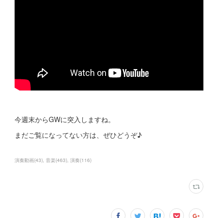
今週末からGWに突入しますね。
まだご覧になってない方は、ぜひどうぞ♪
演奏動画
(
43
)
音楽
(
463
)
演奏
(
116
)