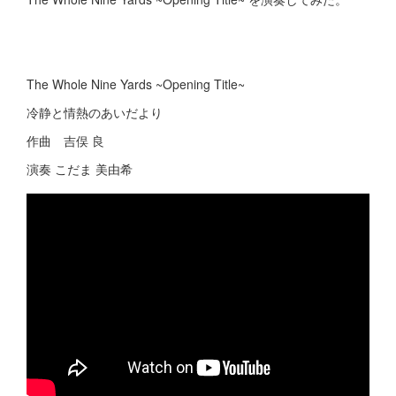
The Whole Nine Yards ~Opening Title~
冷静と情熱のあいだより
作曲 吉俣 良
演奏 こだま 美由希