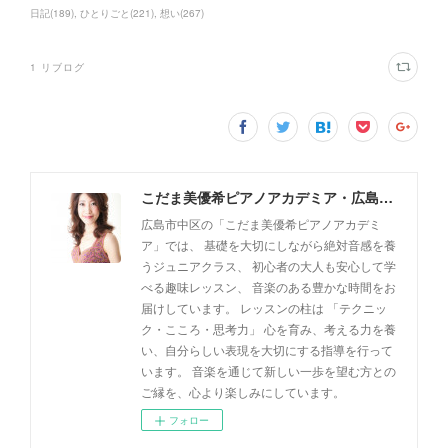
日記
(
189
)
ひとりごと
(
221
)
想い
(
267
)
1
リブログ
こだま美優希ピアノアカデミア・広島市中区
広島市中区の「こだま美優希ピアノアカデミ
ア」では、 基礎を大切にしながら絶対音感を養
うジュニアクラス、 初心者の大人も安心して学
べる趣味レッスン、 音楽のある豊かな時間をお
届けしています。 レッスンの柱は 「テクニッ
ク・こころ・思考力」 心を育み、考える力を養
い、自分らしい表現を大切にする指導を行って
います。 音楽を通じて新しい一歩を望む方との
ご縁を、心より楽しみにしています。
フォロー