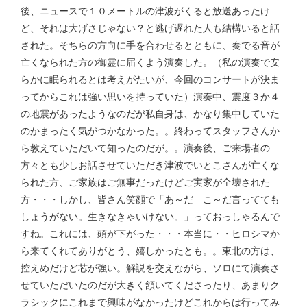
後、ニュースで１０メートルの津波がくると放送あったけ
ど、それは大げさじゃない？と逃げ遅れた人も結構いると話
された。そちらの方向に手を合わせるとともに、奏でる音が
亡くなられた方の御霊に届くよう演奏した。（私の演奏で安
らかに眠られるとは考えがたいが、今回のコンサートが決ま
ってからこれは強い思いを持っていた）演奏中、震度３か４
の地震があったようなのだが私自身は、かなり集中していた
のかまったく気がつかなかった。。終わってスタッフさんか
ら教えていただいて知ったのだが。。演奏後、ご来場者の
方々とも少しお話させていただき津波でいとこさんが亡くな
られた方、ご家族はご無事だったけどご実家が全壊された
方・・・しかし、皆さん笑顔で「あ～だ こ～だ言ってても
しょうがない。生きなきゃいけない。」っておっしゃるんで
すね。これには、頭が下がった・・・本当に・・ヒロシマか
ら来てくれてありがとう、嬉しかったとも。。東北の方は、
控えめだけど芯が強い。解説を交えながら、ソロにて演奏さ
せていただいたのだが大きく頷いてくださったり、あまりク
ラシックにこれまで興味がなかったけどこれからは行ってみ