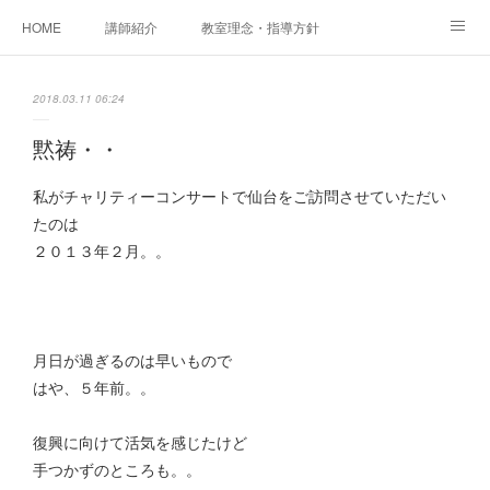
HOME
講師紹介
教室理念・指導方針
アカデミアInstagram
レッスン実績＆レッスン生の声
2018.03.11 06:24
レッスンメニュー
アメブロ
書籍
黙祷・・
ご相談・体験レッスンお申し込み
アクセス
演奏スケジュール
私がチャリティーコンサートで仙台をご訪問させていただい
たのは
２０１３年２月。。
月日が過ぎるのは早いもので
はや、５年前。。
復興に向けて活気を感じたけど
手つかずのところも。。