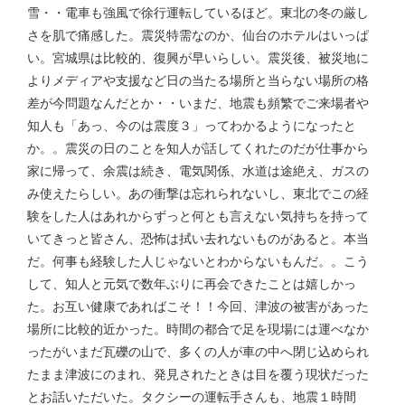
雪・・電車も強風で徐行運転しているほど。東北の冬の厳し
さを肌で痛感した。震災特需なのか、仙台のホテルはいっぱ
い。宮城県は比較的、復興が早いらしい。震災後、被災地に
よりメディアや支援など日の当たる場所と当らない場所の格
差が今問題なんだとか・・いまだ、地震も頻繁でご来場者や
知人も「あっ、今のは震度３」ってわかるようになったと
か。。震災の日のことを知人が話してくれたのだが仕事から
家に帰って、余震は続き、電気関係、水道は途絶え、ガスの
み使えたらしい。あの衝撃は忘れられないし、東北でこの経
験をした人はあれからずっと何とも言えない気持ちを持って
いてきっと皆さん、恐怖は拭い去れないものがあると。本当
だ。何事も経験した人じゃないとわからないもんだ。。こう
して、知人と元気で数年ぶりに再会できたことは嬉しかっ
た。お互い健康であればこそ！！今回、津波の被害があった
場所に比較的近かった。時間の都合で足を現場には運べなか
ったがいまだ瓦礫の山で、多くの人が車の中へ閉じ込められ
たまま津波にのまれ、発見されたときは目を覆う現状だった
とお話いただいた。タクシーの運転手さんも、地震１時間