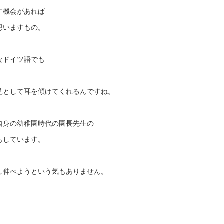
す機会があれば
思いますもの。
なドイツ語でも
、
見として耳を傾けてくれるんですね。
自身の幼稚園時代の園長先生の
もしています。
し伸べようという気もありません。