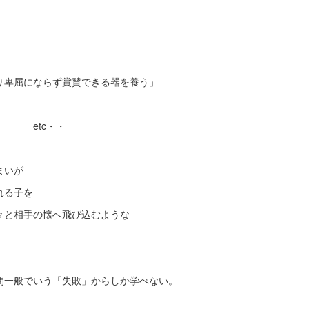
り卑屈にならず賞賛できる器を養う」
」 etc・・
まいが
れる子を
々と相手の懐へ飛び込むような
間一般でいう「失敗」からしか学べない。