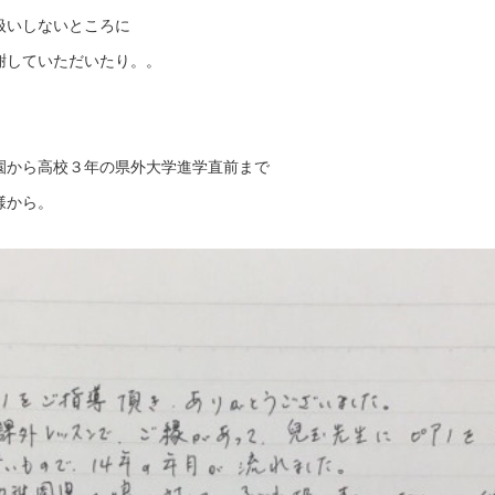
扱いしないところに
謝していただいたり。。
園から高校３年の県外大学進学直前まで
様から。