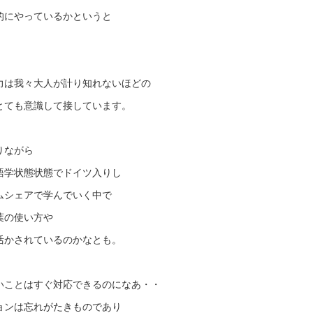
的にやっているかというと
。
力は我々大人が計り知れないほどの
とても意識して接しています。
りながら
語学状態状態でドイツ入りし
ムシェアで学んでいく中で
葉の使い方や
活かされているのかなとも。
いことはすぐ対応できるのになあ・・
ョンは忘れがたきものであり