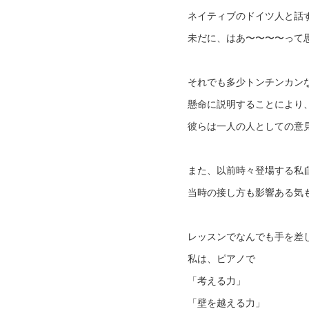
ネイティブのドイツ人と話
未だに、はあ〜〜〜〜って
それでも多少トンチンカン
懸命に説明することにより
彼らは一人の人としての意
また、以前時々登場する私
当時の接し方も影響ある気
レッスンでなんでも手を差
私は、ピアノで
「考える力」
「壁を越える力」