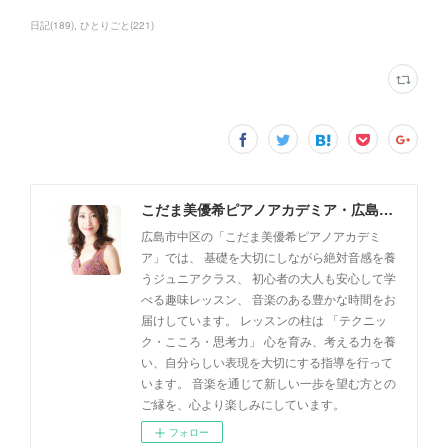
日記
(
189
)
ひとりごと
(
221
)
こだま美優希ピアノアカデミア・広島市中区
広島市中区の「こだま美優希ピアノアカデミ
ア」では、 基礎を大切にしながら絶対音感を養
うジュニアクラス、 初心者の大人も安心して学
べる趣味レッスン、 音楽のある豊かな時間をお
届けしています。 レッスンの柱は 「テクニッ
ク・こころ・思考力」 心を育み、考える力を養
い、自分らしい表現を大切にする指導を行って
います。 音楽を通じて新しい一歩を望む方との
ご縁を、心より楽しみにしています。
フォロー