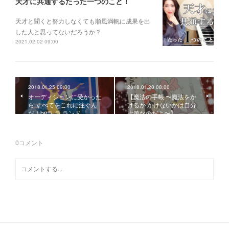
天才に共通するたった一つのこと！
天才と聞くと 努力しなくても 順風満帆に成果を出
した人 と思ってないだろうか？
2021.02.02 09:00
2018.01.25 09:00
2018.01.20 08:00
オーディションに受かった
【魔法の手帳 〜魔法をか
ら すべてをこれに注ぐん
けるか かけないかは自分
だ！byラ ラ ランド
次第なのだよ〜】
0
コメント