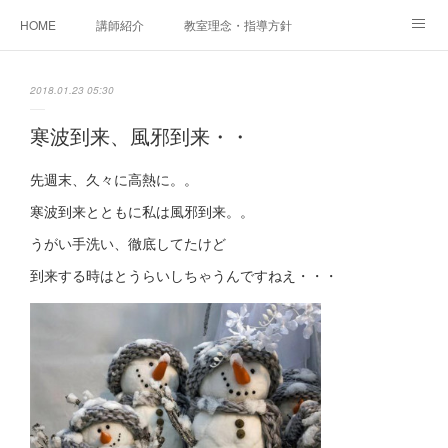
HOME
講師紹介
教室理念・指導方針
アカデミアInstagram
レッスン実績＆レッスン生の声
2018.01.23 05:30
レッスンメニュー
アメブロ
書籍
寒波到来、風邪到来・・
ご相談・体験レッスンお申し込み
アクセス
演奏スケジュール
先週末、久々に高熱に。。
寒波到来とともに私は風邪到来。。
うがい手洗い、徹底してたけど
到来する時はとうらいしちゃうんですねえ・・・