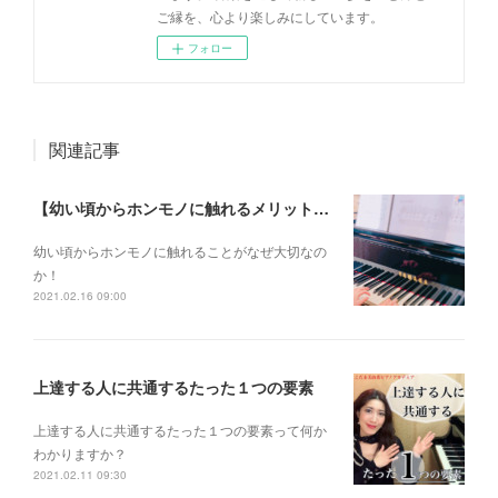
ご縁を、心より楽しみにしています。
フォロー
関連記事
【幼い頃からホンモノに触れるメリットとは？】
幼い頃からホンモノに 触れることがなぜ大切なの
か！
2021.02.16 09:00
上達する人に共通するたった１つの要素
上達する人に共通するたった１つの要素って何か
わかりますか？
2021.02.11 09:30