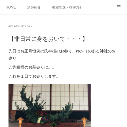
HOME
講師紹介
教室理念・指導方針
アカデミアInstagram
レッスン実績＆レッスン生の声
2018.01.05 11:30
レッスンメニュー
アメブロ
書籍
【非日常に身をおいて・・・】
ご相談・体験レッスンお申し込み
アクセス
演奏スケジュール
先日はお正月恒例の氏神様のお参り、ゆかりのある神社のお
参り
ご先祖様のお墓参りに。。
これを１日でお参りします。