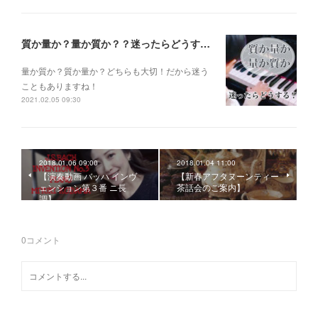
質か量か？量か質か？？迷ったらどうする？？？
量か質か？ 質か量か？ どちらも大切！だから迷う
こともありますね！
2021.02.05 09:30
2018.01.06 09:00
2018.01.04 11:00
【演奏動画 バッハ インヴ
【新春アフタヌーンティー
ェンション第３番 ニ長
茶話会のご案内】
調】
0
コメント