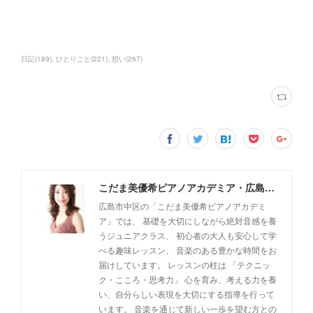
日記
(
189
)
ひとりごと
(
221
)
想い
(
267
)
こだま美優希ピアノアカデミア・広島市中区
広島市中区の「こだま美優希ピアノアカデミ
ア」では、 基礎を大切にしながら絶対音感を養
うジュニアクラス、 初心者の大人も安心して学
べる趣味レッスン、 音楽のある豊かな時間をお
届けしています。 レッスンの柱は 「テクニッ
ク・こころ・思考力」 心を育み、考える力を養
い、自分らしい表現を大切にする指導を行って
います。 音楽を通じて新しい一歩を望む方との