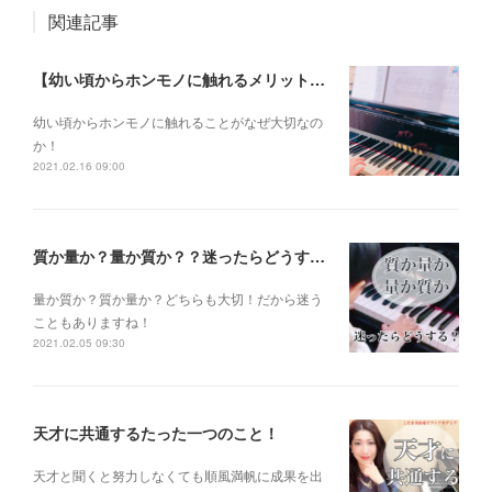
関連記事
【幼い頃からホンモノに触れるメリットとは？】
幼い頃からホンモノに 触れることがなぜ大切なの
か！
2021.02.16 09:00
質か量か？量か質か？？迷ったらどうする？？？
量か質か？ 質か量か？ どちらも大切！だから迷う
こともありますね！
2021.02.05 09:30
天才に共通するたった一つのこと！
天才と聞くと 努力しなくても 順風満帆に成果を出