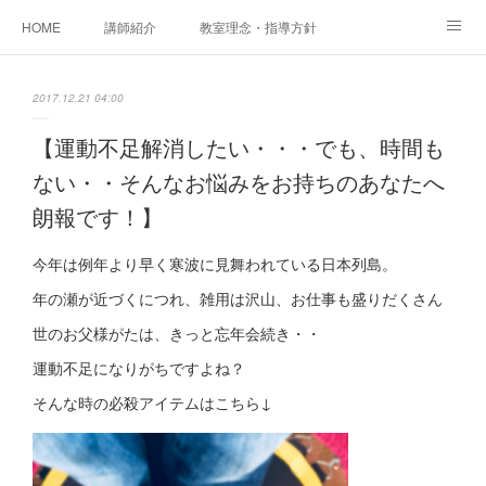
HOME
講師紹介
教室理念・指導方針
アカデミアInstagram
レッスン実績＆レッスン生の声
2017.12.21 04:00
レッスンメニュー
アメブロ
書籍
【運動不足解消したい・・・でも、時間も
ない・・そんなお悩みをお持ちのあなたへ
ご相談・体験レッスンお申し込み
アクセス
演奏スケジュール
朗報です！】
今年は例年より早く寒波に見舞われている日本列島。
年の瀬が近づくにつれ、雑用は沢山、お仕事も盛りだくさん
世のお父様がたは、きっと忘年会続き・・
運動不足になりがちですよね？
そんな時の必殺アイテムはこちら↓