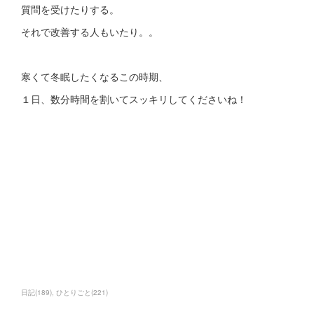
質問を受けたりする。
それで改善する人もいたり。。
寒くて冬眠したくなるこの時期、
１日、数分時間を割いてスッキリしてくださいね！
日記
(
189
)
ひとりごと
(
221
)