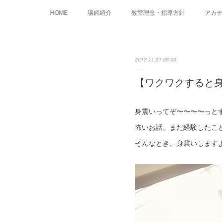
HOME
講師紹介
教室理念・指導方針
アカデミ
2017.11.21 06:00
【ワクワクすると
身震いってぞ〜〜〜〜っと
怖いお話、まだ経験したこ
そんなとき、身震いします