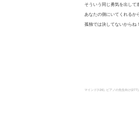
そういう同じ勇気を出して
あなたの側にいてくれるか
孤独では決してないからね
マインド
(
126
)
ピアノの先生向け
(
277
)