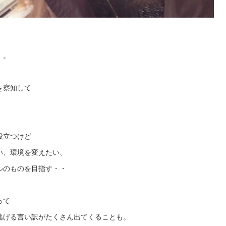
。。
を察知して
役立つけど
い、環境を変えたい、
ルのものを目指す・・
って
逃げる言い訳がたくさん出てくることも。