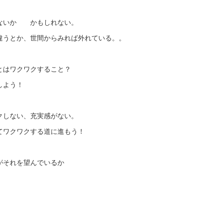
ないか かもしれない。
違うとか、世間からみれば外れている。。
とはワクワクすること？
しよう！
クしない、充実感がない。
てワクワクする道に進もう！
がそれを望んでいるか