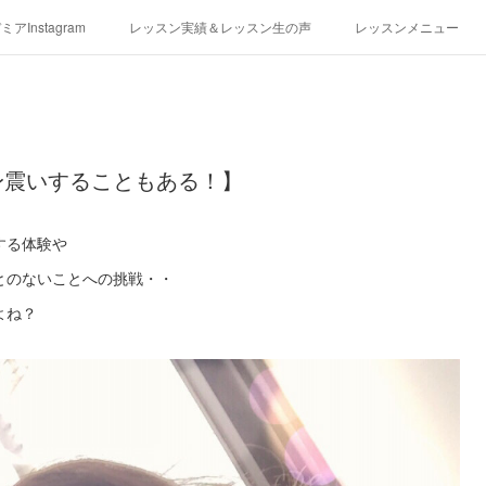
アInstagram
レッスン実績＆レッスン生の声
レッスンメニュー
アクセス
演奏スケジュール
身震いすることもある！】
する体験や
とのないことへの挑戦・・
よね？