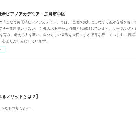
優希ピアノアカデミア・広島市中区
の「こだま美優希ピアノアカデミア」では、 基礎を大切にしながら絶対音感を養う
て学べる趣味レッスン、 音楽のある豊かな時間をお届けしています。 レッスンの柱
心を育み、考える力を養い、自分らしい表現を大切にする指導を行っています。 音
、心より楽しみにしています。
ー
れるメリットとは？】
とがなぜ大切なのか！