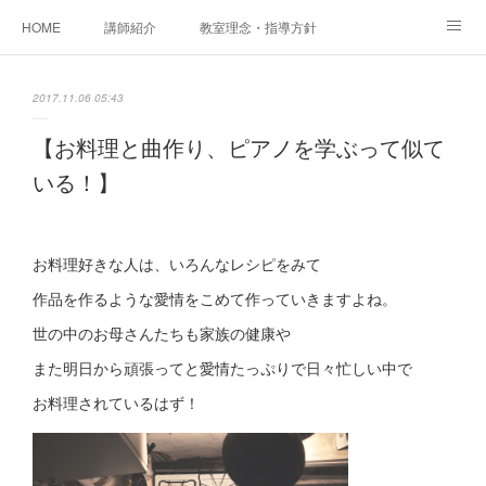
HOME
講師紹介
教室理念・指導方針
アカデミアInstagram
レッスン実績＆レッスン生の声
2017.11.06 05:43
レッスンメニュー
アメブロ
書籍
【お料理と曲作り、ピアノを学ぶって似て
いる！】
ご相談・体験レッスンお申し込み
アクセス
演奏スケジュール
お料理好きな人は、いろんなレシピをみて
作品を作るような愛情をこめて作っていきますよね。
世の中のお母さんたちも家族の健康や
また明日から頑張ってと愛情たっぷりで日々忙しい中で
お料理されているはず！