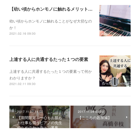
【幼い頃からホンモノに触れるメリットとは？】
幼い頃からホンモノに 触れることがなぜ大切なの
か！
2021.02.16 09:00
上達する人に共通するたった１つの要素
上達する人に共通するたった１つの要素って何か
わかりますか？
2021.02.11 09:30
2017.11.07 11:00
2017.11.04 03:00
【期間限定！〜心もお肌も
【こころの匙加減】
お仕事も潤うピアノの先生
のためのセッション募集…