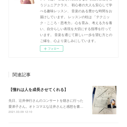
うジュニアクラス、 初心者の大人も安心して学
べる趣味レッスン、 音楽のある豊かな時間をお
届けしています。 レッスンの柱は 「テクニッ
ク・こころ・思考力」 心を育み、考える力を養
い、自分らしい表現を大切にする指導を行って
います。 音楽を通じて新しい一歩を望む方との
ご縁を、心より楽しみにしています。
フォロー
関連記事
【憧れは人を成長させてくれる】
先日、辻井伸行さんのコンサートを 聴きに行った
愛弟子さん。 オトコマエな辻井さんと 感想を書…
2021.03.09 12:10