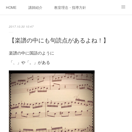
HOME
講師紹介
教室理念・指導方針
アカデミアInstagram
レッスン実績＆レッスン生の声
2017.10.30 10:47
レッスンメニュー
アメブロ
書籍
【楽譜の中にも句読点があるよね！】
ご相談・体験レッスンお申し込み
アクセス
演奏スケジュール
楽譜の中に国語のように
「、」や「。」がある