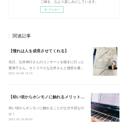
ご縁を、心より楽しみにしています。
フォロー
関連記事
【憧れは人を成長させてくれる】
先日、辻井伸行さんのコンサートを 聴きに行った
愛弟子さん。 オトコマエな辻井さんと 感想を書…
2021.03.09 12:10
【幼い頃からホンモノに触れるメリットとは？】
幼い頃からホンモノに 触れることがなぜ大切なの
か！
2021.02.16 09:00