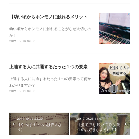
【幼い頃からホンモノに触れるメリットとは？】
幼い頃からホンモノに 触れることがなぜ大切なの
か！
2021.02.16 09:00
上達する人に共通するたった１つの要素
上達する人に共通するたった１つの要素って何か
わかりますか？
2021.02.11 09:30
2017.10.03 23:30
2017.09.28 11:07
【やっぱりバッハは偉大な
【煮てでも 焼いてでも 先
り】
生のお好きなように！】