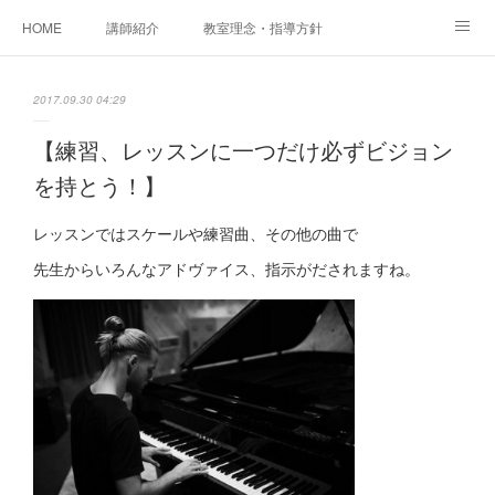
HOME
講師紹介
教室理念・指導方針
アカデミアInstagram
レッスン実績＆レッスン生の声
2017.09.30 04:29
レッスンメニュー
アメブロ
書籍
【練習、レッスンに一つだけ必ずビジョン
を持とう！】
ご相談・体験レッスンお申し込み
アクセス
演奏スケジュール
レッスンではスケールや練習曲、その他の曲で
先生からいろんなアドヴァイス、指示がだされますね。