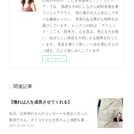
ア」では、 基礎を大切にしながら絶対音感を養
うジュニアクラス、 初心者の大人も安心して学
べる趣味レッスン、 音楽のある豊かな時間をお
届けしています。 レッスンの柱は 「テクニッ
ク・こころ・思考力」 心を育み、考える力を養
い、自分らしい表現を大切にする指導を行って
います。 音楽を通じて新しい一歩を望む方との
ご縁を、心より楽しみにしています。
フォロー
関連記事
【憧れは人を成長させてくれる】
先日、辻井伸行さんのコンサートを 聴きに行った
愛弟子さん。 オトコマエな辻井さんと 感想を書…
2021.03.09 12:10