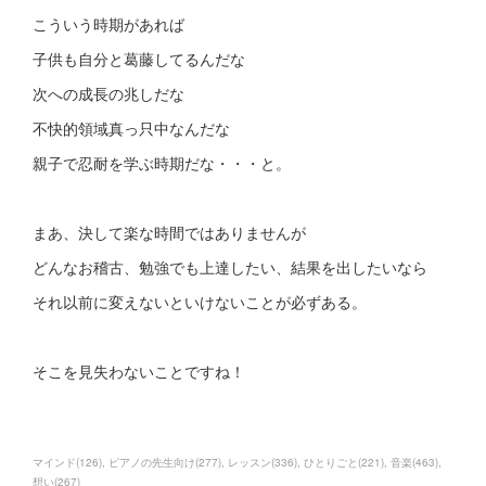
こういう時期があれば
子供も自分と葛藤してるんだな
次への成長の兆しだな
不快的領域真っ只中なんだな
親子で忍耐を学ぶ時期だな・・・と。
まあ、決して楽な時間ではありませんが
どんなお稽古、勉強でも上達したい、結果を出したいなら
それ以前に変えないといけないことが必ずある。
そこを見失わないことですね！
マインド
(
126
)
ピアノの先生向け
(
277
)
レッスン
(
336
)
ひとりごと
(
221
)
音楽
(
463
)
想い
(
267
)