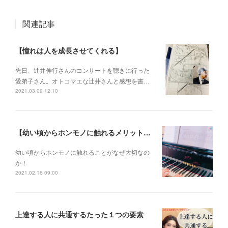
関連記事
【憧れは人を成長させてくれる】
先日、辻井伸行さんのコンサートを 聴きに行った
愛弟子さん。 オトコマエな辻井さんと 感想を書…
2021.03.09 12:10
【幼い頃からホンモノに触れるメリットとは？】
幼い頃からホンモノに 触れることがなぜ大切なの
か！
2021.02.16 09:00
上達する人に共通するたった１つの要素