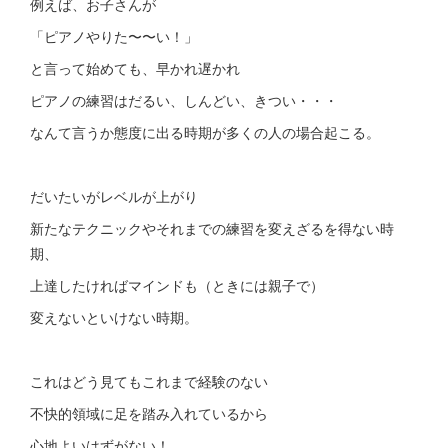
例えば、お子さんが
「ピアノやりた〜〜い！」
と言って始めても、早かれ遅かれ
ピアノの練習はだるい、しんどい、きつい・・・
なんて言うか態度に出る時期が多くの人の場合起こる。
だいたいがレベルが上がり
新たなテクニックやそれまでの練習を変えざるを得ない時
期、
上達したければマインドも（ときには親子で）
変えないといけない時期。
これはどう見てもこれまで経験のない
不快的領域に足を踏み入れているから
心地よいはずがない！