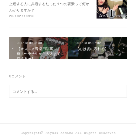
上達する人に共通するたった１つの要素って何か
わかりますか？
2021.02.11 09:30
2017.08.09 23:30
2017.08.05 07:02
【オススメ音楽用語事
【心は姿に表れる】
典！〜小学生から大人まで
使える〜】
0
コメント
Copyright＠ Miyuki Kodama All Rights Reserved