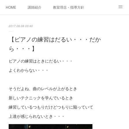
HOME
講師紹介
教室理念・指導方針
アカデミアInstagram
レッスン実績＆レッスン生の声
2017.08.08 03:40
レッスンメニュー
アメブロ
書籍
【ピアノの練習はだるい・・・だか
ら・・・】
ご相談・体験レッスンお申し込み
アクセス
演奏スケジュール
ピアノの練習はときにだるい・・・
よくわからない・・・
そうだよね、曲のレベルが上がるとき
新しいテクニックを学んでいるとき
練習しているつもりだけどつもりに陥っていて
上達が感じられないとき・・・