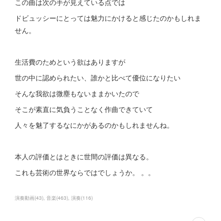
この曲は次の手が見えている点では
ドビュッシーにとっては魅力にかけると感じたのかもしれま
せん。
生活費のためという欲はありますが
世の中に認められたい、誰かと比べて優位になりたい
そんな我欲は微塵もないままかいたので
そこが素直に気負うことなく作曲できていて
人々を魅了するなにかがあるのかもしれませんね。
本人の評価とはときに世間の評価は異なる。
これも芸術の世界ならではでしょうか。 。。
演奏動画
(
43
)
音楽
(
463
)
演奏
(
116
)