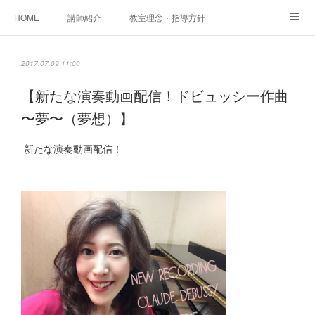
HOME
講師紹介
教室理念・指導方針
アカデミアInstagram
レッスン実績＆レッスン生の声
2017.07.09 11:00
レッスンメニュー
アメブロ
書籍
【新たな演奏動画配信！ドビュッシー作曲
〜夢〜（夢想）】
ご相談・体験レッスンお申し込み
アクセス
演奏スケジュール
新たな演奏動画配信！