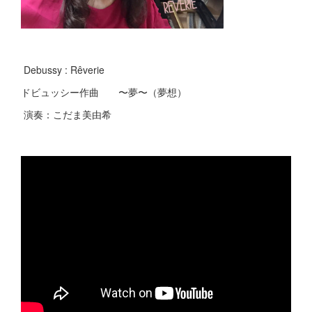
Debussy : Rêverie
ドビュッシー作曲 〜夢〜（夢想）
演奏：こだま美由希